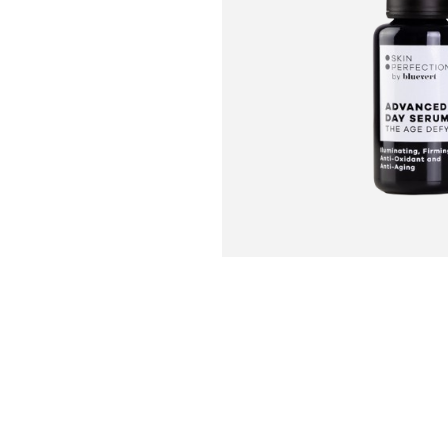
U
S
T
E
D
A
Q
U
Í