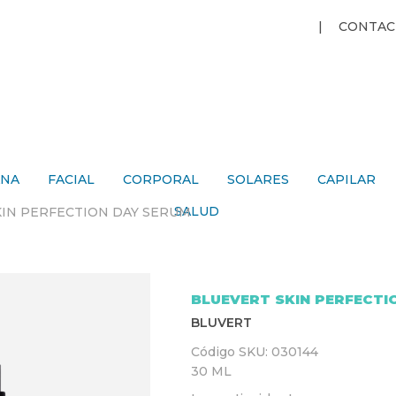
Jump to navigation
CONTAC
ANA
FACIAL
CORPORAL
SOLARES
CAPILAR
SALUD
KIN PERFECTION DAY SERUM
BLUEVERT SKIN PERFECTI
BLUVERT
Código SKU:
030144
30 ML