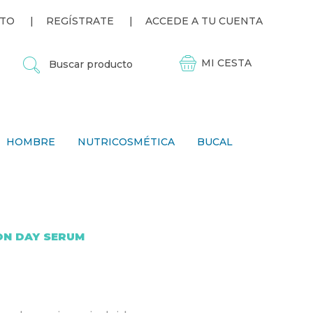
TO
REGÍSTRATE
ACCEDE A TU CUENTA
B
U
S
C
A
R
P
HOMBRE
NUTRICOSMÉTICA
BUCAL
R
O
D
U
C
T
O
ON DAY SERUM