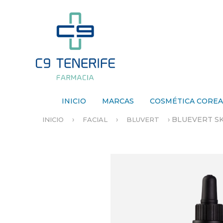
INICIO
MARCAS
COSMÉTICA CORE
›
›
›
BLUEVERT S
INICIO
FACIAL
BLUVERT
S
E
E
N
C
U
E
N
T
R
A