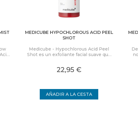
MIST
MEDICUBE HYPOCHLOROUS ACID PEEL
MED
SHOT
low
Medicube - Hypochlorous Acid Peel
De
Acid
Shot es un exfoliante facial suave que
no
ra
elimina eficazmente las células
PD
co y
muertas de la piel y limpia los poros,
Mas
22,95 €
on
proporcionando una piel visiblemente
cal
nden
más uniforme.
int