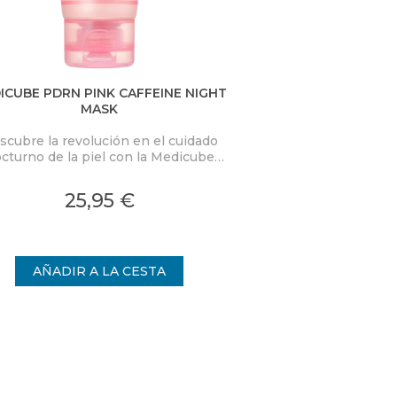
ICUBE PDRN PINK CAFFEINE NIGHT
D.ALBA VITA TON
MASK
scubre la revolución en el cuidado
Combina la eficacia
cturno de la piel con la Medicube
frescura de un tón
RN Pink Caffeine Night Wrapping
innovador transforma
k. Esta mascarilla nocturna de alta
una experiencia
25,95 €
24,
idad está diseñada para transformar
ofreciendo una 
la piel mientras duermes,
radi
proporcionando una hidratación
ensa y un rejuvenecimiento visible.