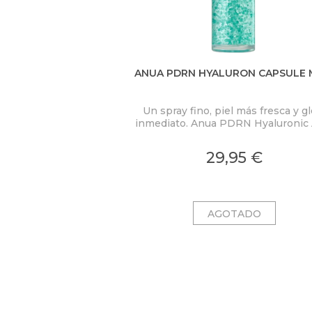
ANUA PDRN HYALURON CAPSULE 
Un spray fino, piel más fresca y g
inmediato. Anua PDRN Hyaluronic 
Hydrating Capsule Mist concent
PDRN 2.000 ppm, ácido hialuróni
29,95 €
colágeno en una bruma ligera c
microcápsulas ultrafinas que se fu
al contacto con la piel.