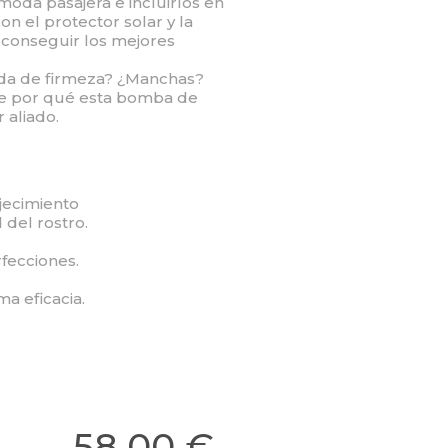
moda pasajera e incluirlos en
on el protector solar y la
 conseguir los mejores
ida de firmeza? ¿Manchas?
re por qué esta bomba de
 aliado.
jecimiento
 del rostro.
fecciones.
a eficacia.
58,00 €