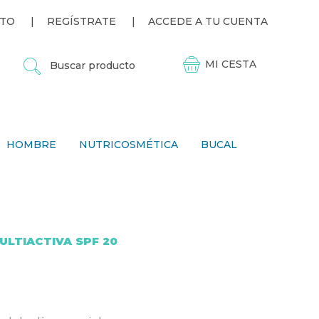
TO
REGÍSTRATE
ACCEDE A TU CUENTA
B
U
S
C
A
R
P
HOMBRE
NUTRICOSMÉTICA
BUCAL
R
O
D
U
C
T
O
ULTIACTIVA SPF 20