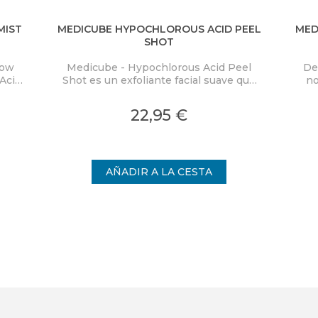
MIST
MEDICUBE HYPOCHLOROUS ACID PEEL
MED
SHOT
low
Medicube - Hypochlorous Acid Peel
De
Acid
Shot es un exfoliante facial suave que
no
ra
elimina eficazmente las células
PD
co y
muertas de la piel y limpia los poros,
Mas
22,95 €
on
proporcionando una piel visiblemente
cal
nden
más uniforme.
int