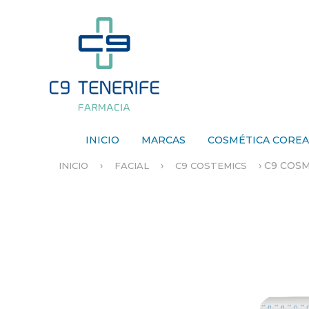
INICIO
MARCAS
COSMÉTICA CORE
›
›
›
C9 COSM
INICIO
FACIAL
C9 COSTEMICS
S
E
E
N
C
U
E
N
T
R
A