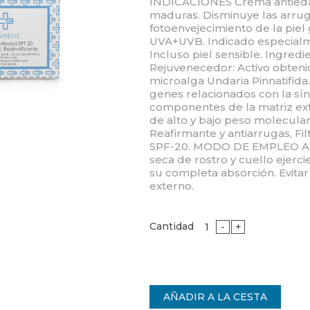
INDICACIONES Crema antiedad
maduras. Disminuye las arrug
fotoenvejecimiento de la piel g
UVA+UVB. Indicado especialm
Incluso piel sensible. Ingred
Rejuvenecedor: Activo obten
microalga Undaria Pinnatifida.
genes relacionados con la sín
componentes de la matriz extr
de alto y bajo peso molecular,
Reafirmante y antiarrugas, Fil
SPF-20. MODO DE EMPLEO Aplic
seca de rostro y cuello ejerc
su completa absorción. Evitar 
externo.
Cantidad
-
+