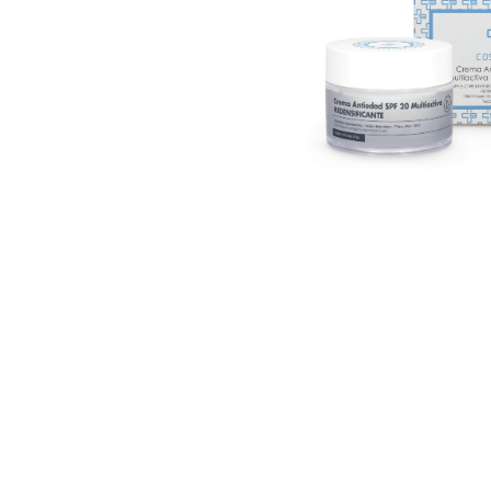
U
S
T
E
D
A
Q
U
Í