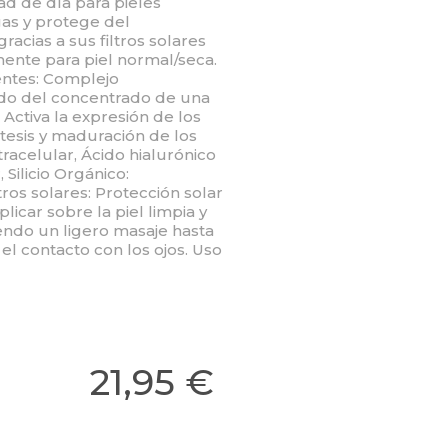
 de día para pieles
as y protege del
racias a sus filtros solares
ente para piel normal/seca.
ientes: Complejo
ido del concentrado de una
 Activa la expresión de los
tesis y maduración de los
acelular, Ácido hialurónico
 Silicio Orgánico:
tros solares: Protección solar
ar sobre la piel limpia y
iendo un ligero masaje hasta
el contacto con los ojos. Uso
21,95 €