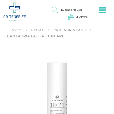
Jump to navigation
B
U
S
C
A
›
›
›
INICIO
FACIAL
CANTABRIA LABS
R
S
CANTABRIA LABS RETINCARE
P
E
R
E
O
N
D
C
U
U
C
E
T
N
O
T
R
A
U
S
T
E
D
A