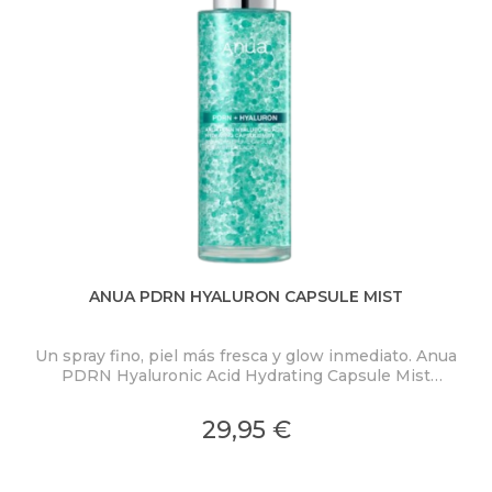
ANUA PDRN HYALURON CAPSULE MIST
Un spray fino, piel más fresca y glow inmediato. Anua
PDRN Hyaluronic Acid Hydrating Capsule Mist
ex
concentra PDRN 2.000 ppm, ácido hialurónico y
colágeno en una bruma ligera con microcápsulas
pro
29,95 €
ultrafinas que se funden al contacto con la piel.