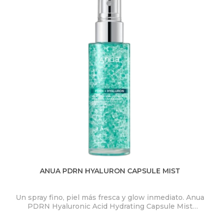
ANUA PDRN HYALURON CAPSULE MIST
Un spray fino, piel más fresca y glow inmediato. Anua
PDRN Hyaluronic Acid Hydrating Capsule Mist
ex
concentra PDRN 2.000 ppm, ácido hialurónico y