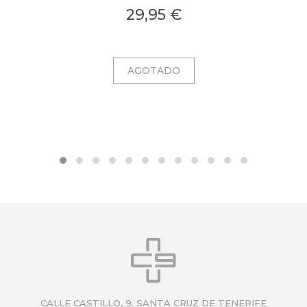
colágeno en una bruma ligera con microcápsulas
pro
29,95 €
ultrafinas que se funden al contacto con la piel.
CALLE CASTILLO, 9. SANTA CRUZ DE TENERIFE