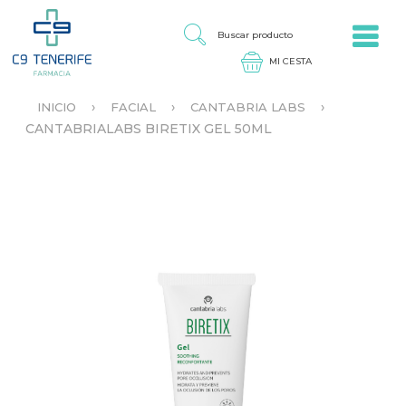
Jump to navigation
B
U
S
C
A
›
›
›
INICIO
FACIAL
CANTABRIA LABS
R
S
CANTABRIALABS BIRETIX GEL 50ML
P
E
R
E
O
N
D
C
U
U
C
E
T
N
O
T
R
A
U
S
T
E
D
A