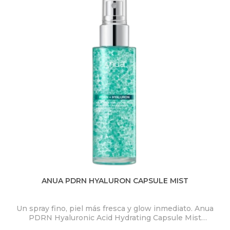
ANUA PDRN HYALURON CAPSULE MIST
Un spray fino, piel más fresca y glow inmediato. Anua
PDRN Hyaluronic Acid Hydrating Capsule Mist
ex
concentra PDRN 2.000 ppm, ácido hialurónico y