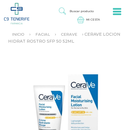
Jump to navigation
B
U
S
C
A
›
›
›
CERAVE LOCION
INICIO
FACIAL
CERAVE
R
S
HIDRAT ROSTRO SFP 50 52ML
P
E
R
E
O
N
D
C
U
U
C
E
T
N
O
T
R
A
U
S
T
E
D
A