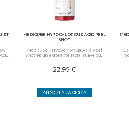
MIST
MEDICUBE HYPOCHLOROUS ACID PEEL
MED
SHOT
low
Medicube - Hypochlorous Acid Peel
De
Acid
Shot es un exfoliante facial suave que
no
ra
elimina eficazmente las células
PD
co y
muertas de la piel y limpia los poros,
Mas
22,95 €
on
proporcionando una piel visiblemente
cal
nden
más uniforme.
int