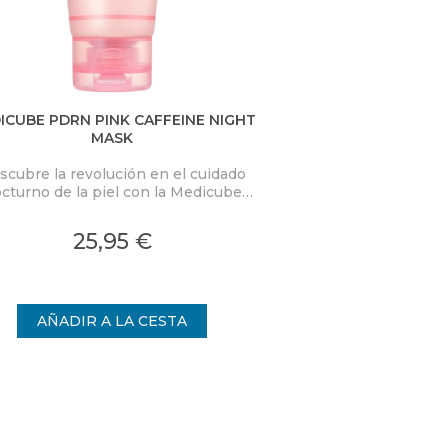
ICUBE PDRN PINK CAFFEINE NIGHT
D.ALBA VITA TON
MASK
scubre la revolución en el cuidado
Combina la eficacia
cturno de la piel con la Medicube
frescura de un tón
RN Pink Caffeine Night Wrapping
innovador transforma
k. Esta mascarilla nocturna de alta
una experiencia
25,95 €
24,
idad está diseñada para transformar
ofreciendo una 
la piel mientras duermes,
radi
proporcionando una hidratación
ensa y un rejuvenecimiento visible.