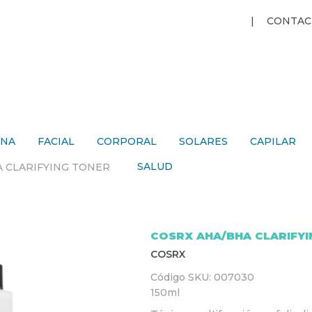
Jump to navigation
CONTAC
ANA
FACIAL
CORPORAL
SOLARES
CAPILAR
SALUD
 CLARIFYING TONER
COSRX AHA/BHA CLARIFYI
COSRX
Código SKU:
007030
150ml