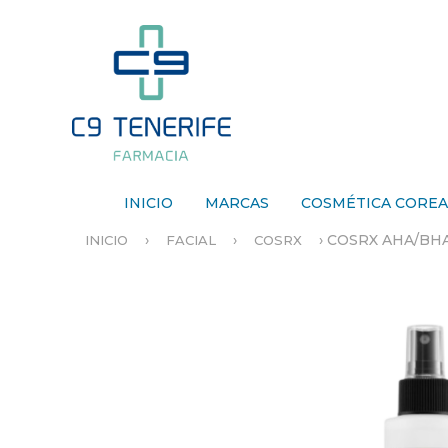
INICIO
MARCAS
COSMÉTICA CORE
›
›
›
COSRX AHA/BHA
INICIO
FACIAL
COSRX
S
E
E
N
C
U
E
N
T
R
A