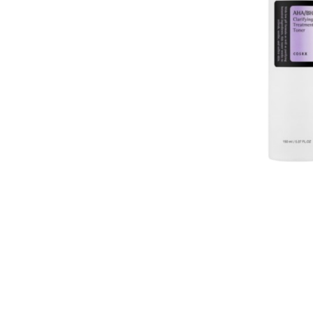
U
S
T
E
D
A
Q
U
Í