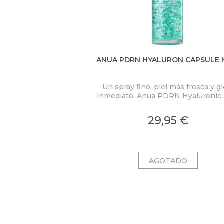
ANUA PDRN HYALURON CAPSULE 
Un spray fino, piel más fresca y g
inmediato. Anua PDRN Hyaluronic 
Hydrating Capsule Mist concent
PDRN 2.000 ppm, ácido hialuróni
29,95 €
colágeno en una bruma ligera c
microcápsulas ultrafinas que se fu
al contacto con la piel.