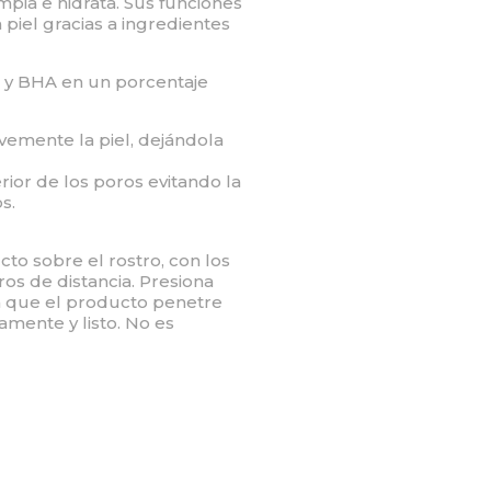
impia e hidrata. Sus funciones
a piel gracias a ingredientes
 y BHA en un porcentaje
vemente la piel, dejándola
rior de los poros evitando la
s.
to sobre el rostro, con los
ros de distancia. Presiona
a que el producto penetre
mente y listo. No es