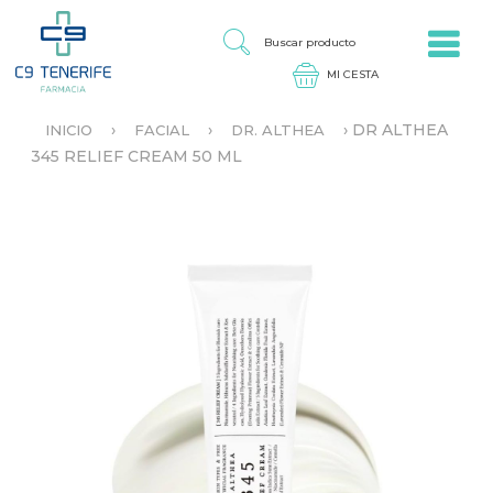
Jump to navigation
B
U
S
C
A
›
›
›
DR ALTHEA
INICIO
FACIAL
DR. ALTHEA
R
S
345 RELIEF CREAM 50 ML
P
E
R
E
O
N
D
C
U
U
C
E
T
N
O
T
R
A
U
S
T
E
D
A