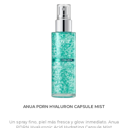
ANUA PDRN HYALURON CAPSULE MIST
Un spray fino, piel más fresca y glow inmediato. Anua
PDRN Hyaluronic Acid Hydrating Capsule Mist
ex