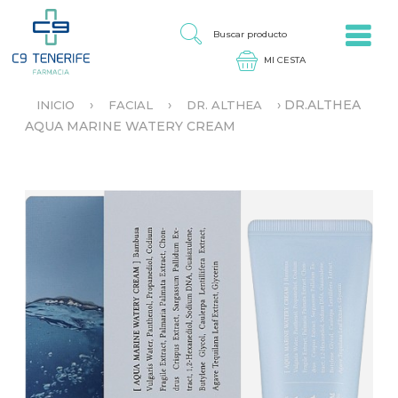
Jump to navigation
B
U
S
C
A
›
›
›
DR.ALTHEA
INICIO
FACIAL
DR. ALTHEA
R
S
AQUA MARINE WATERY CREAM
P
E
R
E
O
N
D
C
U
U
C
E
T
N
O
T
R
A
U
S
T
E
D
A