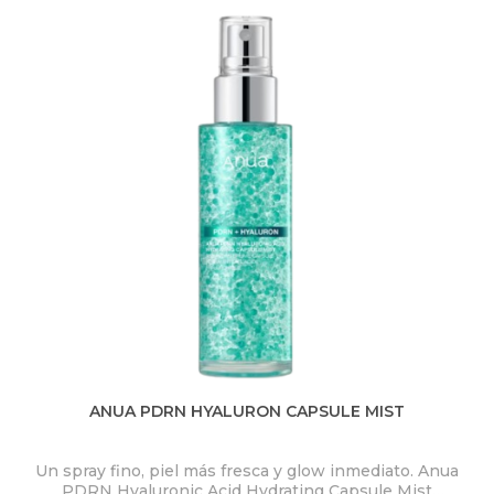
ANUA PDRN HYALURON CAPSULE MIST
Un spray fino, piel más fresca y glow inmediato. Anua
PDRN Hyaluronic Acid Hydrating Capsule Mist
ex