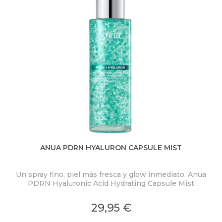
ANUA PDRN HYALURON CAPSULE MIST
Un spray fino, piel más fresca y glow inmediato. Anua
PDRN Hyaluronic Acid Hydrating Capsule Mist
ex
concentra PDRN 2.000 ppm, ácido hialurónico y
colágeno en una bruma ligera con microcápsulas
pro
29,95 €
ultrafinas que se funden al contacto con la piel.