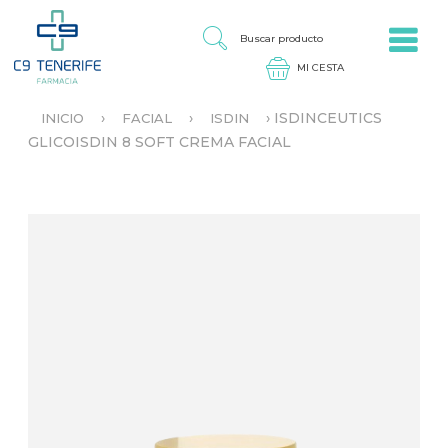
Jump to navigation
B
U
S
C
A
›
›
›
ISDINCEUTICS
INICIO
FACIAL
ISDIN
R
S
GLICOISDIN 8 SOFT CREMA FACIAL
P
E
R
E
O
N
D
C
U
U
C
E
T
N
O
T
R
A
U
S
T
E
D
A