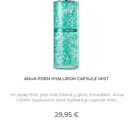
ANUA PDRN HYALURON CAPSULE MIST
Un spray fino, piel más fresca y glow inmediato. Anua
PDRN Hyaluronic Acid Hydrating Capsule Mist
ex
concentra PDRN 2.000 ppm, ácido hialurónico y
colágeno en una bruma ligera con microcápsulas
pro
29,95 €
ultrafinas que se funden al contacto con la piel.