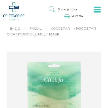
Jump to navigation
B
U
S
C
A
›
›
›
KOCOSTAR
INICIO
FACIAL
KOCOSTAR
R
S
CICA HYDROGEL MELT MASK
P
E
R
E
O
N
D
C
U
U
C
E
T
N
O
T
R
A
U
S
T
E
D
A