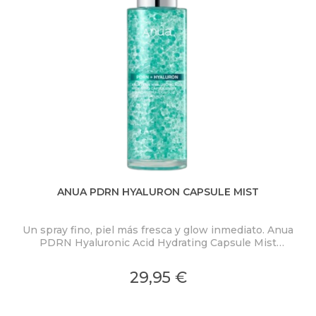
ANUA PDRN HYALURON CAPSULE MIST
Un spray fino, piel más fresca y glow inmediato. Anua
PDRN Hyaluronic Acid Hydrating Capsule Mist
ex
concentra PDRN 2.000 ppm, ácido hialurónico y
colágeno en una bruma ligera con microcápsulas
pro
29,95 €
ultrafinas que se funden al contacto con la piel.