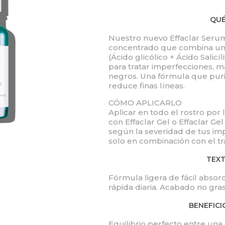
QUÉ
Nuestro nuevo Effaclar Serum
concentrado que combina un C
(Ácido glicólico + Ácido Salicí
para tratar imperfecciones, m
negros. Una fórmula que purific
reduce finas líneas.
CÓMO APLICARLO
Aplicar en todo el rostro por l
con Effaclar Gel o Effaclar Gel
según la severidad de tus im
solo en combinación con el tr
TEX
Fórmula ligera de fácil absorci
rápida diaria. Acabado no gra
BENEFICI
Equilibrio perfecto entre una 