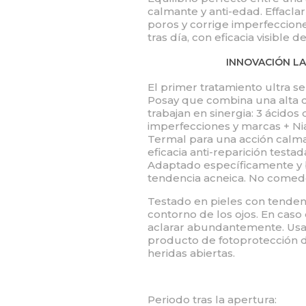
calmante y anti-edad. Effacl
poros y corrige imperfeccione
tras día, con eficacia visible
INNOVACIÓN L
El primer tratamiento ultra s
Posay que combina una alta c
trabajan en sinergia: 3 ácidos
imperfecciones y marcas + N
Termal para una acción calmant
eficacia anti-reparición testad
Adaptado específicamente y b
tendencia acneica. No comed
Testado en pieles con tendenci
contorno de los ojos. En caso 
aclarar abundantemente. Usa
producto de fotoprotección di
heridas abiertas.
Periodo tras la apertura: