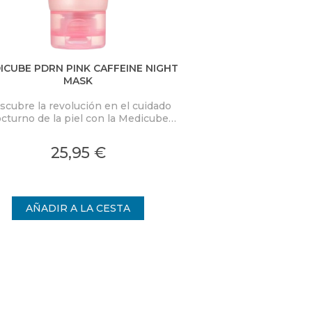
ICUBE PDRN PINK CAFFEINE NIGHT
D.ALBA VITA TON
MASK
scubre la revolución en el cuidado
Combina la eficacia
cturno de la piel con la Medicube
frescura de un tón
RN Pink Caffeine Night Wrapping
innovador transforma
k. Esta mascarilla nocturna de alta
una experiencia
25,95 €
24,
idad está diseñada para transformar
ofreciendo una 
la piel mientras duermes,
radi
proporcionando una hidratación
ensa y un rejuvenecimiento visible.