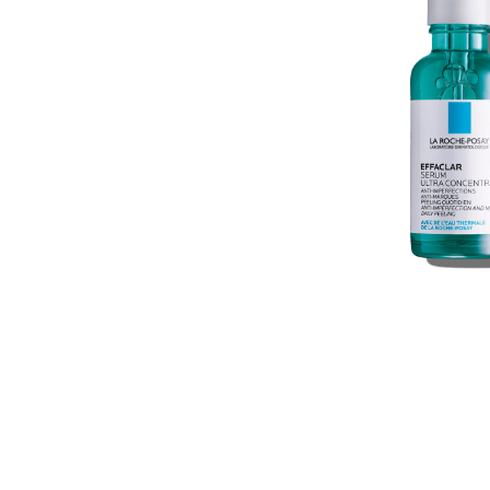
U
S
T
E
D
A
Q
U
Í