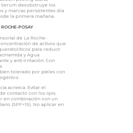
ar Serum desobstruye los
s y marcas persistentes día
 desde la primera mañana.
A ROCHE-POSAY
ensorial de La Roche-
oncentración de activos que
 queratolíticos para reducir
iacinamida y Agua
e y anti-irritación. Con
a.
ien tolerado por pieles con
ogénico.
a acneica. Evitar el
de contacto con los ojos,
r en combinación con un
ario (SPF>15). No aplicar en