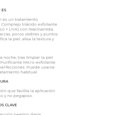
 ES
 es un tratamiento
omplejo triácido exfoliante
lico + LHA) con Niacinamida,
arcas, poros visibles y puntos
a la piel, alisa la textura y
a noche, tras limpiar la piel
 Purificante Micro-exfoliante
perfecciones. Puede usarse
atamiento habitual.
TURA
ón que facilita la aplicación
so y no pegajoso.
OS CLAVE
acción peeling diaria,