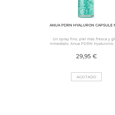
ANUA PDRN HYALURON CAPSULE 
Un spray fino, piel más fresca y g
inmediato. Anua PDRN Hyaluronic 
Hydrating Capsule Mist concent
PDRN 2.000 ppm, ácido hialuróni
29,95 €
colágeno en una bruma ligera c
microcápsulas ultrafinas que se fu
al contacto con la piel.