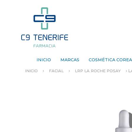
INICIO
MARCAS
COSMÉTICA CORE
›
›
›
L
INICIO
FACIAL
LRP LA ROCHE POSAY
S
E
E
N
C
U
E
N
T
R
A