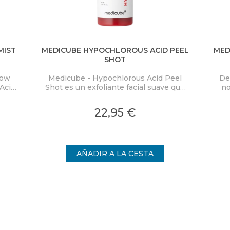
MIST
MEDICUBE HYPOCHLOROUS ACID PEEL
MED
SHOT
low
Medicube - Hypochlorous Acid Peel
De
Acid
Shot es un exfoliante facial suave que
no
ra
elimina eficazmente las células
PD
co y
muertas de la piel y limpia los poros,
Mas
22,95 €
on
proporcionando una piel visiblemente
cal
nden
más uniforme.
int