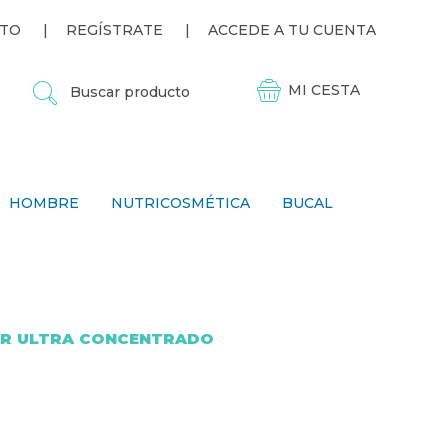
TO
REGÍSTRATE
ACCEDE A TU CUENTA
B
U
S
C
A
R
P
HOMBRE
NUTRICOSMÉTICA
BUCAL
R
O
D
U
C
T
O
AR ULTRA CONCENTRADO