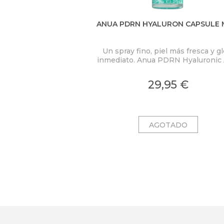
ANUA PDRN HYALURON CAPSULE 
Un spray fino, piel más fresca y g
inmediato. Anua PDRN Hyaluronic 
Hydrating Capsule Mist concent
PDRN 2.000 ppm, ácido hialuróni
29,95 €
colágeno en una bruma ligera c
microcápsulas ultrafinas que se fu
al contacto con la piel.