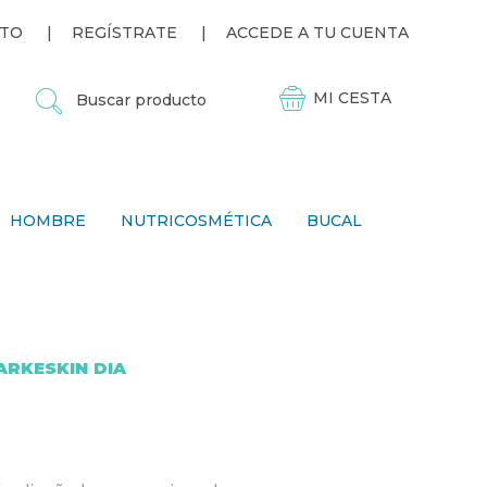
TO
REGÍSTRATE
ACCEDE A TU CUENTA
B
U
S
C
A
R
P
HOMBRE
NUTRICOSMÉTICA
BUCAL
R
O
D
U
C
T
O
ARKESKIN DIA