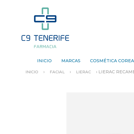
INICIO
MARCAS
COSMÉTICA CORE
›
›
›
LIERAC RECAM
INICIO
FACIAL
LIERAC
S
E
E
N
C
U
E
N
T
R
A