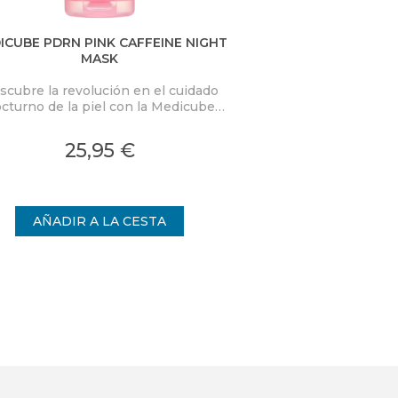
ICUBE PDRN PINK CAFFEINE NIGHT
D.ALBA VITA TON
MASK
scubre la revolución en el cuidado
Combina la eficacia
cturno de la piel con la Medicube
frescura de un tón
RN Pink Caffeine Night Wrapping
innovador transforma
k. Esta mascarilla nocturna de alta
una experiencia
25,95 €
24,
idad está diseñada para transformar
ofreciendo una 
la piel mientras duermes,
radi
proporcionando una hidratación
ensa y un rejuvenecimiento visible.