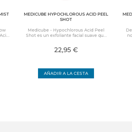
MIST
MEDICUBE HYPOCHLOROUS ACID PEEL
MED
SHOT
low
Medicube - Hypochlorous Acid Peel
De
Acid
Shot es un exfoliante facial suave que
no
ra
elimina eficazmente las células
PD
co y
muertas de la piel y limpia los poros,
Mas
22,95 €
on
proporcionando una piel visiblemente
cal
nden
más uniforme.
int