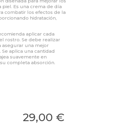
ón diseñada para mejorar los
 piel. Es una crema de día
 combatir los efectos de la
porcionando hidratación,
 recomienda aplicar cada
l rostro. Se debe realizar
ra asegurar una mejor
. Se aplica una cantidad
ajea suavemente en
 su completa absorción.
29,00 €