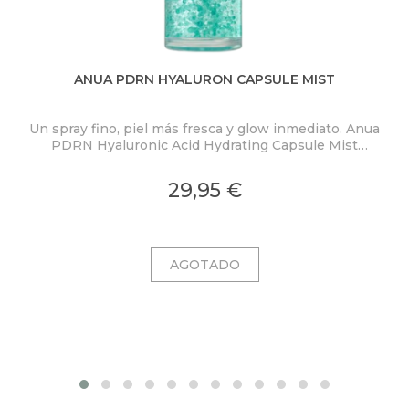
ANUA PDRN HYALURON CAPSULE MIST
Un spray fino, piel más fresca y glow inmediato. Anua
PDRN Hyaluronic Acid Hydrating Capsule Mist
ex
concentra PDRN 2.000 ppm, ácido hialurónico y
colágeno en una bruma ligera con microcápsulas
pro
29,95 €
ultrafinas que se funden al contacto con la piel.