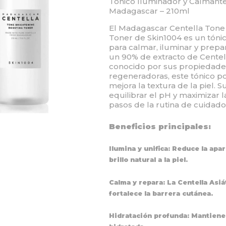
Tónico Iluminador y Calmante
Madagascar – 210ml
El Madagascar Centella Tone
Toner de Skin1004 es un tóni
para calmar, iluminar y prepar
un 90% de extracto de Centel
conocido por sus propiedade
regeneradoras, este tónico pot
mejora la textura de la piel. 
equilibrar el pH y maximizar l
pasos de la rutina de cuidado
Beneficios principales:
Ilumina y unifica: Reduce la apa
brillo natural a la piel.
Calma y repara: La Centella Asi
fortalece la barrera cutánea.
Hidratación profunda: Mantiene l