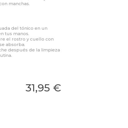
 con manchas.
uada del tónico en un
en tus manos.
e el rostro y cuello con
se absorba.
che después de la limpieza
utina.
31,95 €