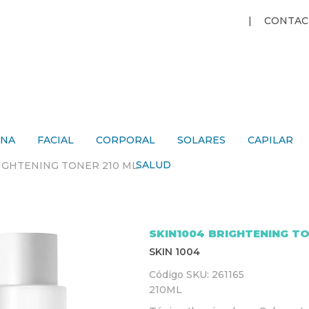
Jump to navigation
CONTAC
ANA
FACIAL
CORPORAL
SOLARES
CAPILAR
SALUD
IGHTENING TONER 210 ML
SKIN1004 BRIGHTENING TO
SKIN 1004
Código SKU:
261165
210ML