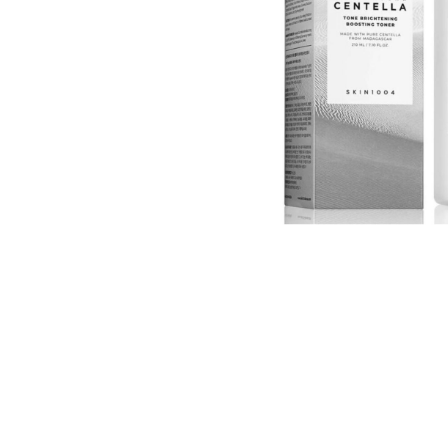
U
S
T
E
D
A
Q
U
Í