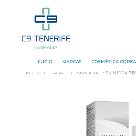
INICIO
MARCAS
COSMÉTICA CORE
›
›
›
SKIN1004 BR
INICIO
FACIAL
SKIN 1004
S
E
E
N
C
U
E
N
T
R
A