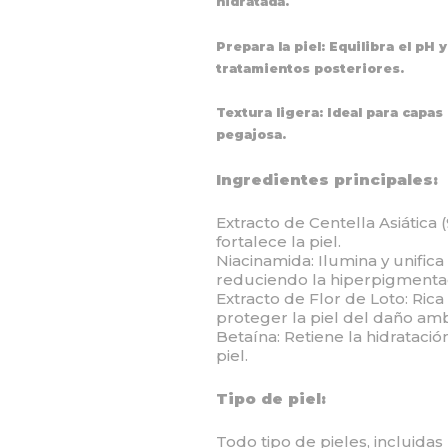
hidratada.
Prepara la piel: Equilibra el pH 
tratamientos posteriores.
Textura ligera: Ideal para capas
pegajosa.
Ingredientes principales:
Extracto de Centella Asiática 
fortalece la piel.
Niacinamida: Ilumina y unifica 
reduciendo la hiperpigmenta
Extracto de Flor de Loto: Rica
proteger la piel del daño amb
Betaína: Retiene la hidratació
piel.
Tipo de piel:
Todo tipo de pieles, incluidas 