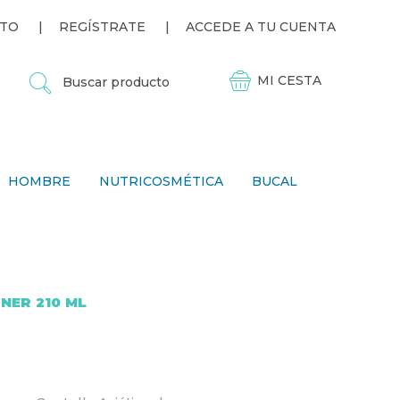
TO
REGÍSTRATE
ACCEDE A TU CUENTA
B
U
S
C
A
R
P
HOMBRE
NUTRICOSMÉTICA
BUCAL
R
O
D
U
C
T
O
NER 210 ML