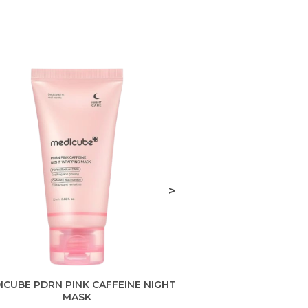
>
ICUBE PDRN PINK CAFFEINE NIGHT
D.ALBA VITA TON
MASK