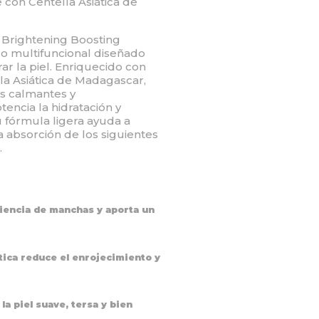
 con Centella Asiática de
 Brightening Boosting
co multifuncional diseñado
ar la piel. Enriquecido con
la Asiática de Madagascar,
s calmantes y
encia la hidratación y
Su fórmula ligera ayuda a
a absorción de los siguientes
.
riencia de manchas y aporta un
ática reduce el enrojecimiento y
a piel suave, tersa y bien