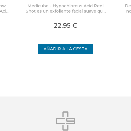
low
Medicube - Hypochlorous Acid Peel
De
Acid
Shot es un exfoliante facial suave que
no
ra
elimina eficazmente las células
PD
co y
muertas de la piel y limpia los poros,
Mas
22,95 €
on
proporcionando una piel visiblemente
cal
nden
más uniforme.
int