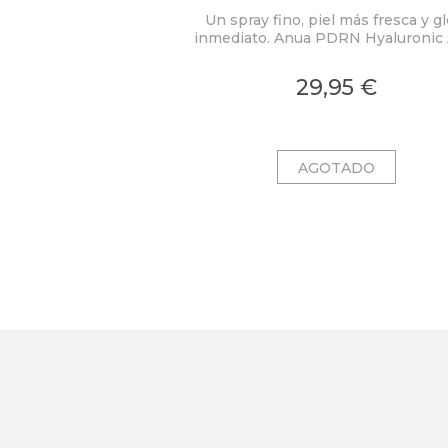
Un spray fino, piel más fresca y g
inmediato. Anua PDRN Hyaluronic 
Hydrating Capsule Mist concent
PDRN 2.000 ppm, ácido hialuróni
29,95 €
colágeno en una bruma ligera c
microcápsulas ultrafinas que se fu
al contacto con la piel.