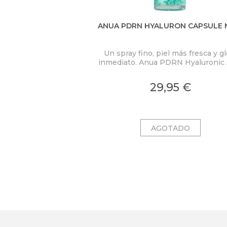
ANUA PDRN HYALURON CAPSULE 
Un spray fino, piel más fresca y g
inmediato. Anua PDRN Hyaluronic 
Hydrating Capsule Mist concent
PDRN 2.000 ppm, ácido hialuróni
29,95 €
colágeno en una bruma ligera c
microcápsulas ultrafinas que se fu
al contacto con la piel.