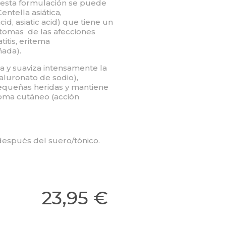
 esta formulación se puede
ntella asiática,
d, asiatic acid) que tiene un
ntomas de las afecciones
titis, eritema
ñada).
 y suaviza intensamente la
ialuronato de sodio),
pequeñas heridas y mantiene
oma cutáneo (acción
 después del suero/tónico.
23,95 €