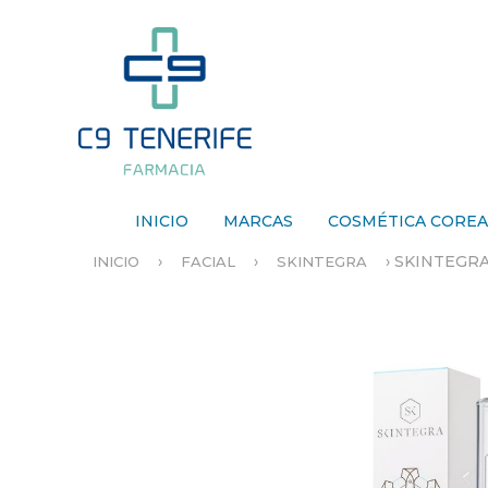
INICIO
MARCAS
COSMÉTICA CORE
›
›
›
SKINTEGRA
INICIO
FACIAL
SKINTEGRA
S
E
E
N
C
U
E
N
T
R
A