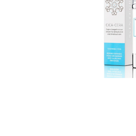
U
S
T
E
D
A
Q
U
Í