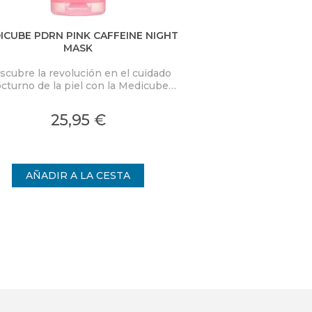
ICUBE PDRN PINK CAFFEINE NIGHT
D.ALBA VITA TON
MASK
scubre la revolución en el cuidado
Combina la eficacia
cturno de la piel con la Medicube
frescura de un tón
RN Pink Caffeine Night Wrapping
innovador transforma
k. Esta mascarilla nocturna de alta
una experiencia
25,95 €
24,
idad está diseñada para transformar
ofreciendo una 
la piel mientras duermes,
radi
proporcionando una hidratación
ensa y un rejuvenecimiento visible.