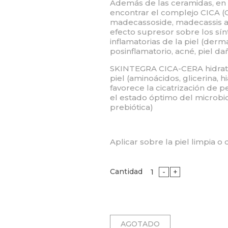
Además de las ceramidas, en
encontrar el complejo CICA (Ce
madecassoside, madecassis aci
efecto supresor sobre los sí
inflamatorias de la piel (derma
posinflamatorio, acné, piel da
SKINTEGRA CICA-CERA hidrata
piel (aminoácidos, glicerina, h
favorece la cicatrización de 
el estado óptimo del microbi
prebiótica)
Aplicar sobre la piel limpia o
Cantidad
-
+