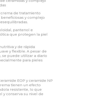
 de ceramidas y complejo
adas
crema de tratamiento
 beneficiosas y complejo
esequilibradas.
loidal, pantenol e
ótica que protegen la piel
utritiva y de rápida
suave y flexible. A pesar de
se puede utilizar a diario
ecialmente para pieles
 ceramide EOP y ceramide NP
crema tienen un efecto
ndola resistente, lo que
el y conserva su nivel de