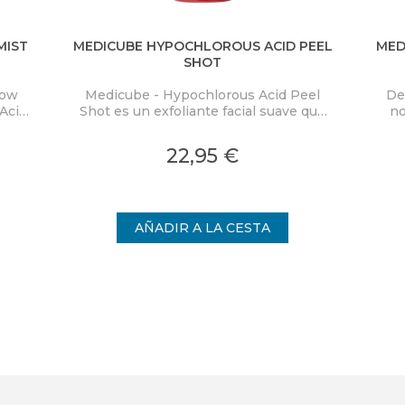
MIST
MEDICUBE HYPOCHLOROUS ACID PEEL
MED
SHOT
low
Medicube - Hypochlorous Acid Peel
De
Acid
Shot es un exfoliante facial suave que
no
ra
elimina eficazmente las células
PD
co y
muertas de la piel y limpia los poros,
Mas
22,95 €
on
proporcionando una piel visiblemente
cal
nden
más uniforme.
int