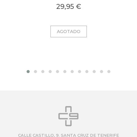
colágeno en una bruma ligera con microcápsulas
pro
29,95 €
ultrafinas que se funden al contacto con la piel.
CALLE CASTILLO, 9. SANTA CRUZ DE TENERIFE