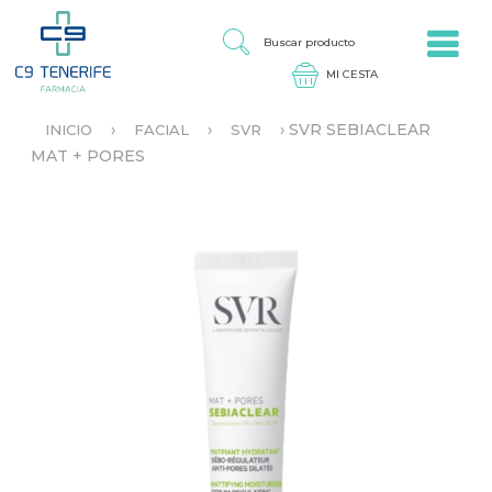
Jump to navigation
B
U
S
C
A
›
›
›
SVR SEBIACLEAR
INICIO
FACIAL
SVR
R
S
MAT + PORES
P
E
R
E
O
N
D
C
U
U
C
E
T
N
O
T
R
A
U
S
T
E
D
A