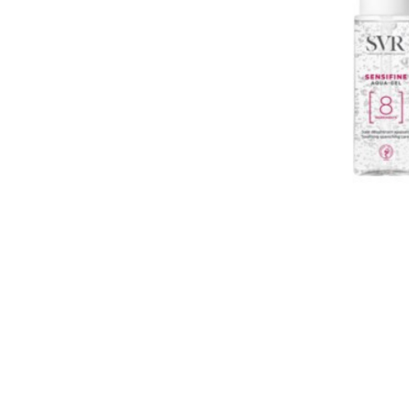
U
S
T
E
D
A
Q
U
Í