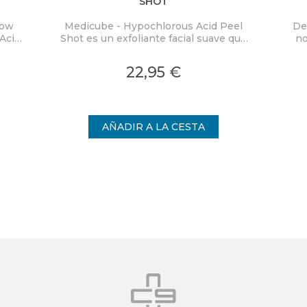
SHOT
low
Medicube - Hypochlorous Acid Peel
De
Acid
Shot es un exfoliante facial suave que
no
ra
elimina eficazmente las células
PD
co y
muertas de la piel y limpia los poros,
Mas
22,95 €
on
proporcionando una piel visiblemente
cal
nden
más uniforme.
int