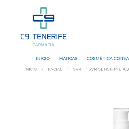
INICIO
MARCAS
COSMÉTICA CORE
›
›
›
SVR SENSIFINE AQ
INICIO
FACIAL
SVR
S
E
E
N
C
U
E
N
T
R
A