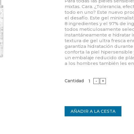
Para todas las pieles sensible
mixtas. Cara. ¿Tolerancia, efe
todo en uno? Este nuevo pro
el desafío. Este gel minimali
8 ingredientes y el 97% de in
todos meticulosamente selec
instantáneamente e hidratar i
textura de gel ultra fresca e
garantiza hidratación durant
conforta la piel hipersensible
un embalaje reducido de plást
a los hombres también les en
Cantidad
-
+