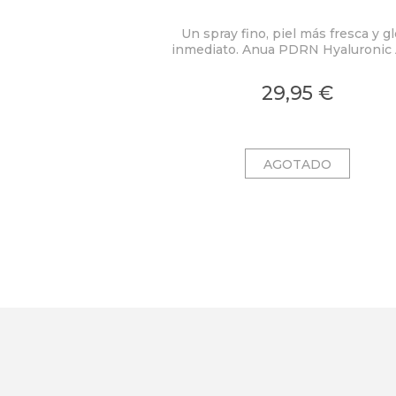
Un spray fino, piel más fresca y g
inmediato. Anua PDRN Hyaluronic 
Hydrating Capsule Mist concent
PDRN 2.000 ppm, ácido hialuróni
29,95 €
colágeno en una bruma ligera c
microcápsulas ultrafinas que se fu
al contacto con la piel.