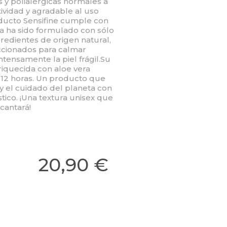
s y polialérgicas normales a
ctividad y agradable al uso
ducto Sensifine cumple con
sta ha sido formulado con sólo
gredientes de origen natural,
cionados para calmar
ntensamente la piel frágil.Su
nriquecida con aloe vera
e 12 horas. Un producto que
 y el cuidado del planeta con
ico. ¡Una textura unisex que
cantará!
20,90 €