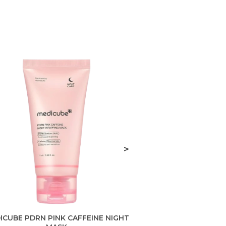
>
ICUBE PDRN PINK CAFFEINE NIGHT
D.ALBA VITA TON