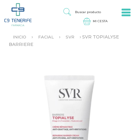
Jump to navigation
B
U
S
C
A
›
›
›
SVR TOPIALYSE
INICIO
FACIAL
SVR
R
S
BARRIERE
P
E
R
E
O
N
D
C
U
U
C
E
T
N
O
T
R
A
U
S
T
E
D
A