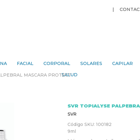
Jump to navigation
CONTAC
ANA
FACIAL
CORPORAL
SOLARES
CAPILAR
SALUD
PALPEBRAL MASCARA PROTECT
SVR TOPIALYSE PALPEBR
SVR
Código SKU:
100182
9ml