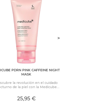
>
ICUBE PDRN PINK CAFFEINE NIGHT
D.ALBA VITA TON
MASK
scubre la revolución en el cuidado
Combina la eficacia
cturno de la piel con la Medicube
frescura de un tón
RN Pink Caffeine Night Wrapping
innovador transforma
k. Esta mascarilla nocturna de alta
una experiencia
25,95 €
24,
idad está diseñada para transformar
ofreciendo una 
la piel mientras duermes,
radi