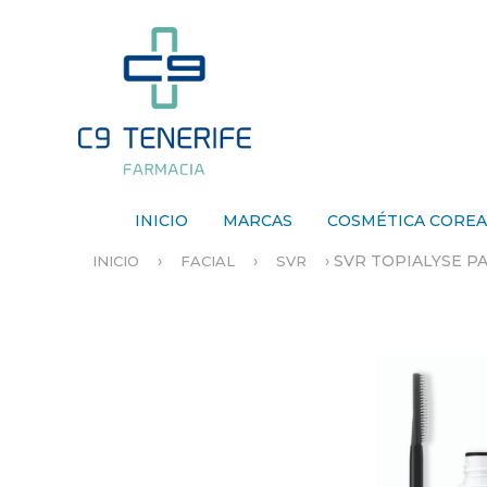
INICIO
MARCAS
COSMÉTICA CORE
›
›
›
SVR TOPIALYSE 
INICIO
FACIAL
SVR
S
E
E
N
C
U
E
N
T
R
A