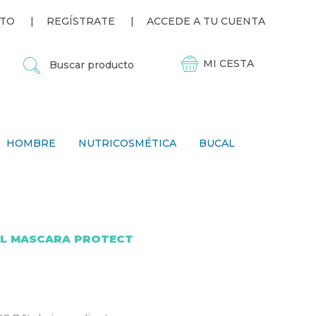
TO
REGÍSTRATE
ACCEDE A TU CUENTA
B
U
S
C
A
R
P
HOMBRE
NUTRICOSMÉTICA
BUCAL
R
O
D
U
C
T
O
AL MASCARA PROTECT