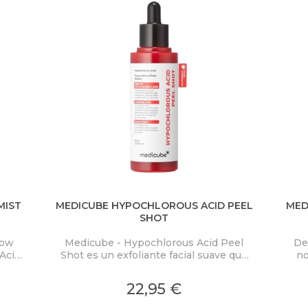
MIST
MEDICUBE HYPOCHLOROUS ACID PEEL
MED
SHOT
low
Medicube - Hypochlorous Acid Peel
De
Acid
Shot es un exfoliante facial suave que
no
ra
elimina eficazmente las células
PD
co y
muertas de la piel y limpia los poros,
Mas
22,95 €
on
proporcionando una piel visiblemente
cal
nden
más uniforme.