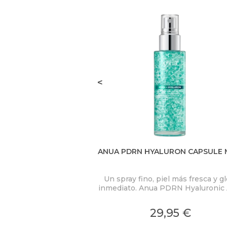
<
ANUA PDRN HYALURON CAPSULE 
Un spray fino, piel más fresca y g
inmediato. Anua PDRN Hyaluronic 
Hydrating Capsule Mist concent
PDRN 2.000 ppm, ácido hialuróni
29,95 €
colágeno en una bruma ligera c
microcápsulas ultrafinas que se fu