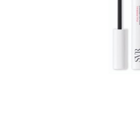
U
S
T
E
D
A
Q
U
Í