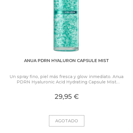
ANUA PDRN HYALURON CAPSULE MIST
Un spray fino, piel más fresca y glow inmediato. Anua
PDRN Hyaluronic Acid Hydrating Capsule Mist
ex
concentra PDRN 2.000 ppm, ácido hialurónico y
colágeno en una bruma ligera con microcápsulas
pro
29,95 €
ultrafinas que se funden al contacto con la piel.