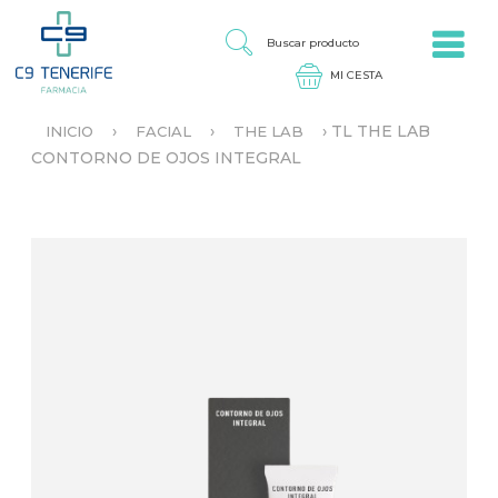
Jump to navigation
B
U
S
C
A
›
›
›
TL THE LAB
INICIO
FACIAL
THE LAB
R
S
CONTORNO DE OJOS INTEGRAL
P
E
R
E
O
N
D
C
U
U
C
E
T
N
O
T
R
A
U
S
T
E
D
A