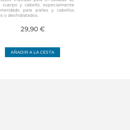
, cuerpo y cabello, especialmente
suave y confortable.
omendado para pieles y cabellos
de aceite seco. Ac
39,
s o deshidratados.
tonos dorados, tac
tipo de piel. Apto p
cabello.
29,90 €