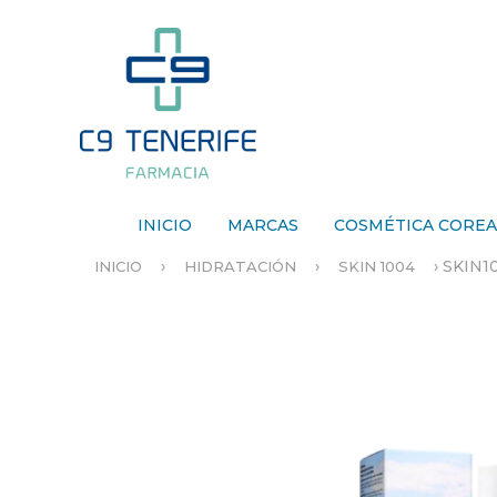
INICIO
MARCAS
COSMÉTICA CORE
›
›
›
SKIN1
INICIO
HIDRATACIÓN
SKIN 1004
S
E
E
N
C
U
E
N
T
R
A