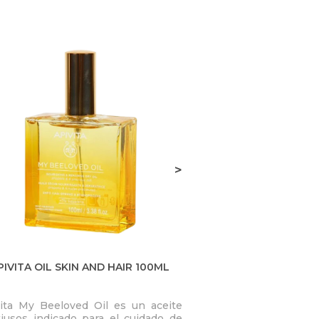
>
PIVITA OIL SKIN AND HAIR 100ML
SUN HUIL SU
ita My Beeloved Oil es un aceite
Sublima, realza la l
iusos indicado para el cuidado de
nutre. La piel queda