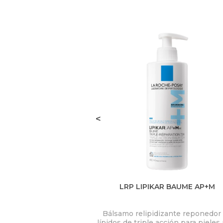
<
LRP LIPIKAR BAUME AP+M
Bálsamo relipidizante reponedor
lípidos de triple acción para piele