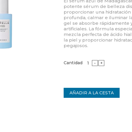
El sérum azul de Madagascar
potente sérum de belleza di
proporcionar una hidratación
profunda, calmar e iluminar la 
gel se absorbe rápidamente 
artificiales. La fórmula espec
mezcla perfecta de ácido hia
la piel y proporcionar hidrata
pegajosos.
Cantidad
-
+