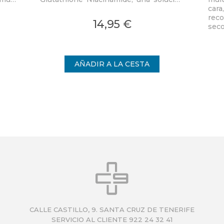
revolucionaria para quienes desean un
cara
vio
cuidado personal efectivo y
rec
14,95 €
multifacético.
seco
vida
CALLE CASTILLO, 9. SANTA CRUZ DE TENERIFE
SERVICIO AL CLIENTE 922 24 32 41