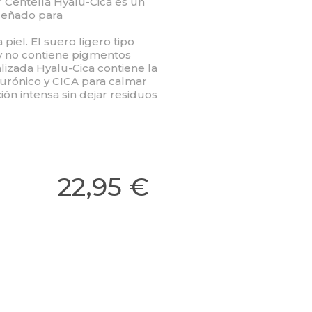
 Centella Hyalu-Cica es un
señado para
piel. El suero ligero tipo
y no contiene pigmentos
ializada Hyalu-Cica contiene la
lurónico y CICA para calmar
ción intensa sin dejar residuos
22,95 €