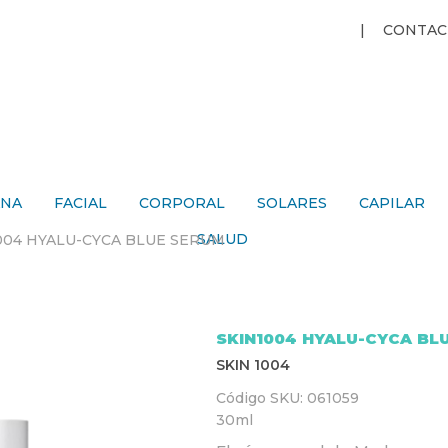
Jump to navigation
CONTAC
ANA
FACIAL
CORPORAL
SOLARES
CAPILAR
SALUD
004 HYALU-CYCA BLUE SERUM
SKIN1004 HYALU-CYCA BL
SKIN 1004
Código SKU:
061059
30ml