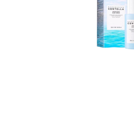
U
S
T
E
D
A
Q
U
Í