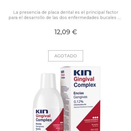
La presencia de placa dental es el principal factor
para el desarrollo de las dos enfermedades bucales de
mayor incidencia: la enfermedad periodontal (que
afecta a las encías) y la caries. El digluconato de
12,09 €
clorhexidina tiene una demostrada actividad antiplaca.