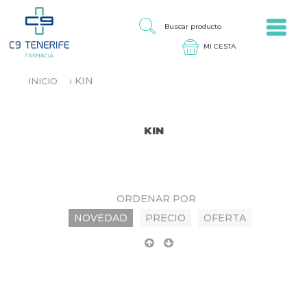
Jump to navigation
B
U
S
C
A
›
KIN
INICIO
R
S
P
E
R
E
O
N
KIN
D
C
U
U
C
E
T
N
O
T
ORDENAR POR
R
NOVEDAD
PRECIO
OFERTA
A
U
S
T
E
D
A