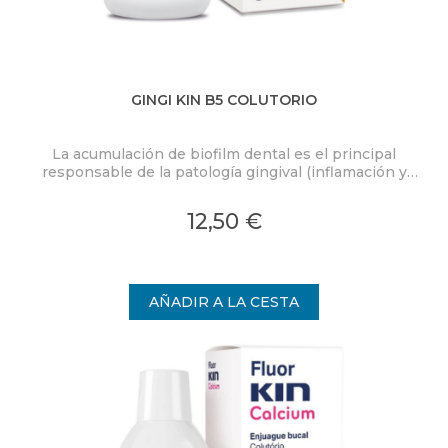
GINGI KIN B5 COLUTORIO
La acumulación de biofilm dental es el principal
responsable de la patología gingival (inflamación y
sangrado de las encías). Por ello es muy importante
utilizar diariamente productos específicos que
12,50 €
controlen la placa dental y refuercen las encías.