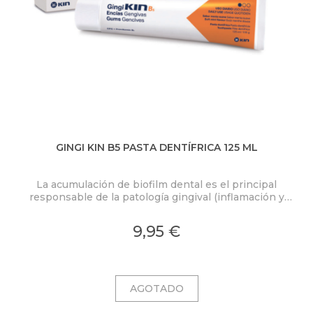
GINGI KIN B5 PASTA DENTÍFRICA 125 ML
La acumulación de biofilm dental es el principal
responsable de la patología gingival (inflamación y
sangrado de las encías). Por ello es muy importante
utilizar diariamente productos específicos que
9,95 €
controlen la placa dental y refuercen las encías.