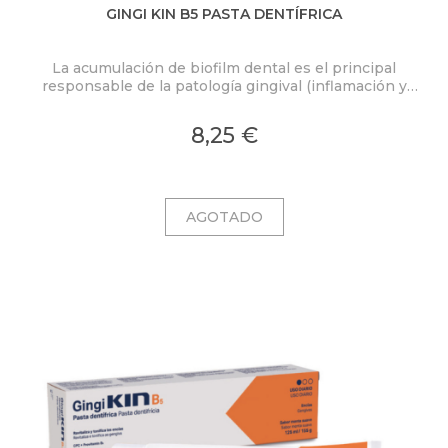
GINGI KIN B5 PASTA DENTÍFRICA
La acumulación de biofilm dental es el principal
responsable de la patología gingival (inflamación y
sangrado de las encías). Por ello es muy importante
utilizar diariamente productos específicos que
8,25 €
controlen la placa dental y refuercen las encías.