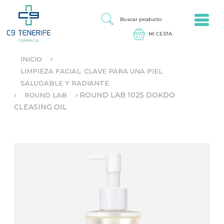
Jump to navigation
B
U
S
C
A
›
INICIO
R
S
P
LIMPIEZA FACIAL: CLAVE PARA UNA PIEL
E
R
SALUDABLE Y RADIANTE
E
O
N
›
›
ROUND LAB 1025 DOKDO
ROUND LAB
D
C
CLEASING OIL
U
U
C
E
T
N
O
T
R
A
U
S
T
E
D
A