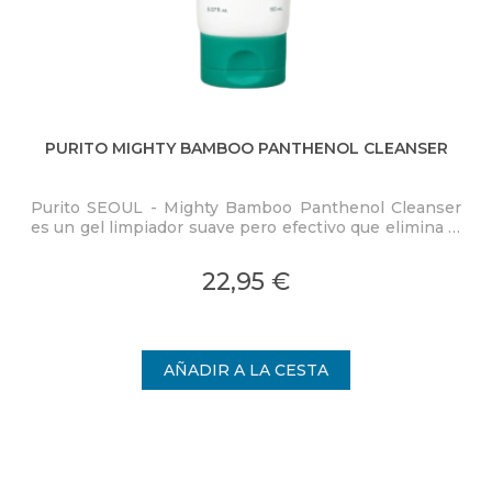
PURITO MIGHTY BAMBOO PANTHENOL CLEANSER
Purito SEOUL - Mighty Bamboo Panthenol Cleanser
El 
es un gel limpiador suave pero efectivo que elimina la
tip
suciedad, el exceso de sebo y los restos de maquillaje
de 
sin resecar la piel.
seb
22,95 €