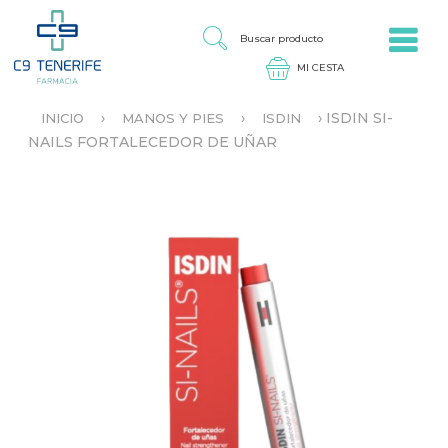
Jump to navigation
B
U
S
C
A
›
›
›
ISDIN SI-
INICIO
MANOS Y PIES
ISDIN
R
S
NAILS FORTALECEDOR DE UÑAR
P
E
R
E
O
N
D
C
U
U
C
E
T
N
O
T
R
A
U
S
T
E
D
A