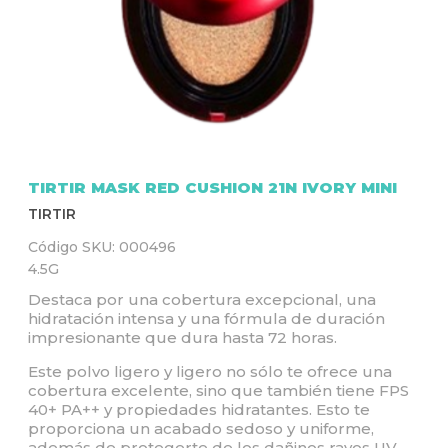
Q
U
Í
TIRTIR MASK RED CUSHION 21N IVORY MINI
TIRTIR
Código SKU:
000496
4.5G
Destaca por una cobertura excepcional, una
hidratación intensa y una fórmula de duración
impresionante que dura hasta 72 horas.
Este polvo ligero y ligero no sólo te ofrece una
cobertura excelente, sino que también tiene FPS
40+ PA++ y propiedades hidratantes. Esto te
proporciona un acabado sedoso y uniforme,
además de protegerte de los dañinos rayos UV.