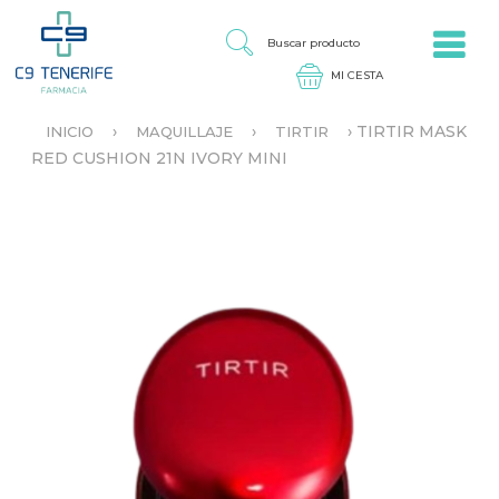
Jump to navigation
B
U
S
C
A
›
›
›
TIRTIR MASK
INICIO
MAQUILLAJE
TIRTIR
R
S
RED CUSHION 21N IVORY MINI
P
E
R
E
O
N
D
C
U
U
C
E
T
N
O
T
R
A
U
S
T
E
D
A