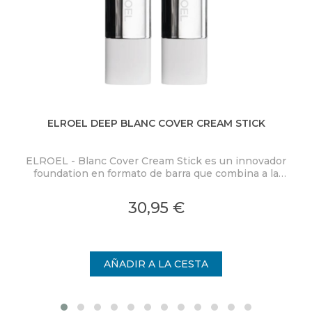
ELROEL DEEP BLANC COVER CREAM STICK
ELROEL - Blanc Cover Cream Stick es un innovador
EL
foundation en formato de barra que combina a la
f
perfección cuidado de la piel y maquillaje. La crema
pe
hidratante se transforma al aplicarse en un sedoso
hi
30,95 €
foundation que se funde con la piel.