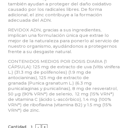
también ayudan a proteger del daño oxidativo
causado por los radicales libres. De forma
adicional, el zinc contribuye a la formación
adecuada del ADN.
REVIDOX ADN, gracias a sus ingredientes,
implican una formulación única que extrae lo
mejor de la naturaleza para ponerlo al servicio de
nuestro organismo, ayudándonos a protegernos
frente a su desgaste natural.
CONTENIDOS MEDIOS POR DOSIS DIARIA (1
CÁPSULA): 125 mg de extracto de uva (Vitis vinifera
L.) (31.3 mg de polifenoles) (1.9 mg de
antocianinas), 125 mg de extracto de
granada (Punica granatum L.) (6.3 mg
punicalaginas y punicalinas), 8 mg de resveratrol,
50 µg (90% VRN*) de selenio, 12 mg (15% VRN*)
de vitamina C (ácido L-ascórbico), 1.4 mg (100%
VRN*) de riboflavina (vitamina B2) y 1.5 mg (15%
VRN*) de zinc.
Cantidad
-
+