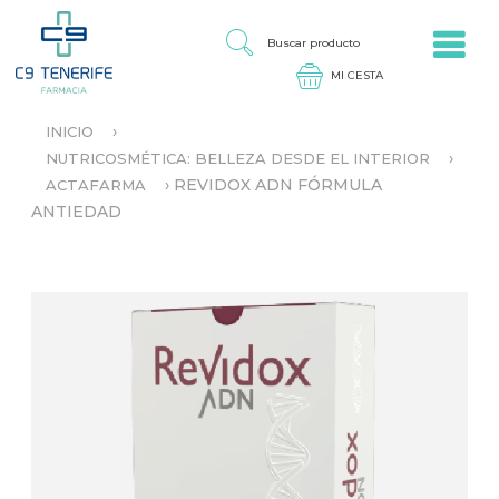
Jump to navigation
B
U
S
C
A
›
INICIO
R
S
P
›
NUTRICOSMÉTICA: BELLEZA DESDE EL INTERIOR
E
R
›
REVIDOX ADN FÓRMULA
ACTAFARMA
E
O
N
ANTIEDAD
D
C
U
U
C
E
T
N
O
T
R
A
U
S
T
E
D
A