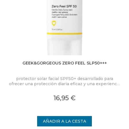
GEEK&GORGEOUS ZERO FEEL SLP50+++
BL
protector solar facial SPF50+ desarrollado para
P
ofrecer una protección diaria eficaz y una experiencia
de uso excepcional.
mi
16,95 €