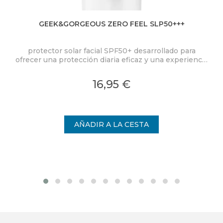
GEEK&GORGEOUS ZERO FEEL SLP50+++
BL
protector solar facial SPF50+ desarrollado para
P
ofrecer una protección diaria eficaz y una experiencia
de uso excepcional.
mi
16,95 €