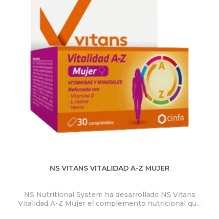
NS VITANS VITALIDAD A-Z MUJER
NS Nutritional System ha desarrollado NS Vitans
Ty
Vitalidad A-Z Mujer el complemento nutricional que
se adapta a las necesidades del público femenino.
s