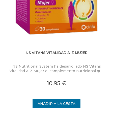
NS VITANS VITALIDAD A-Z MUJER
NS Nutritional System ha desarrollado NS Vitans
Ty
Vitalidad A-Z Mujer el complemento nutricional que
se adapta a las necesidades del público femenino.
s
10,95 €