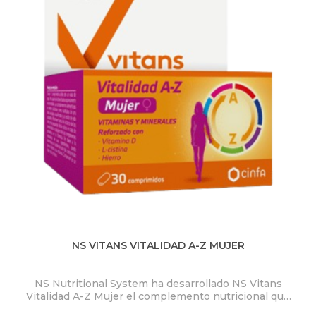
NS VITANS VITALIDAD A-Z MUJER
NS Nutritional System ha desarrollado NS Vitans
Ty
Vitalidad A-Z Mujer el complemento nutricional que
se adapta a las necesidades del público femenino.
s