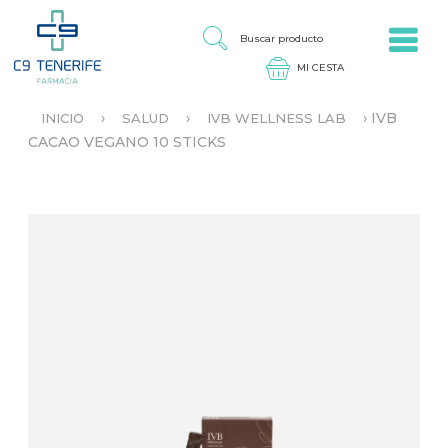
Jump to navigation
B
U
S
C
A
›
›
›
IVB
INICIO
SALUD
IVB WELLNESS LAB
R
S
CACAO VEGANO 10 STICKS
P
E
R
E
O
N
D
C
U
U
C
E
T
N
O
T
R
A
U
S
T
E
D
A