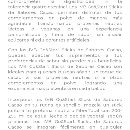
comprometer la digestibilidad ni la
tolerancia gastrointestinal. Los IVB Go&Start Sticks
de Sabores Cacao permiten disfrutar de tus
complementos en polvo de manera más
agradable, transformando proteínas neutras
lácteas o veganas en una experiencia
personalizada y llena de sabor, sin añadir
azúcares ni edulcorantes artificiales.
Con los IVB Go&Start Sticks de Sabores Cacao,
puedes adaptar tus suplementos a tus
preferencias de sabor sin perder sus beneficios.
Los IVB Go&Start Sticks de Sabores Cacao son
ideales para quienes buscan añadir un toque de
cacao a sus proteínas neutras o a otros
complementos en polvo, logrando una
experiencia más placentera en cada batido.
Incorporar los IVB Go&Start Sticks de Sabores
Cacao en tu rutina es sencillo: mezcla un stick
junto a tu proteína neutra o
FiberTotal
con 200-
250 ml de agua, leche o bebida vegetal, según
prefieras. Los IVB Go&Start Sticks de Sabores
Cacao se integran fácilmente en cualquier