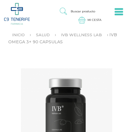
Jump to navigation
B
U
S
C
A
›
›
›
IVB
INICIO
SALUD
IVB WELLNESS LAB
R
S
OMEGA 3+ 90 CAPSULAS
P
E
R
E
O
N
D
C
U
U
C
E
T
N
O
T
R
A
U
S
T
E
D
A