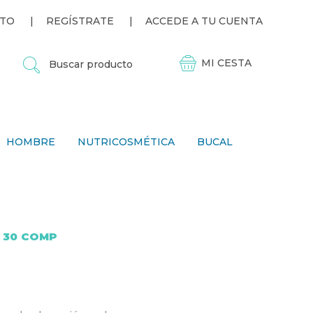
TO
REGÍSTRATE
ACCEDE A TU CUENTA
B
U
S
C
A
R
P
HOMBRE
NUTRICOSMÉTICA
BUCAL
R
O
D
U
C
T
O
 30 COMP