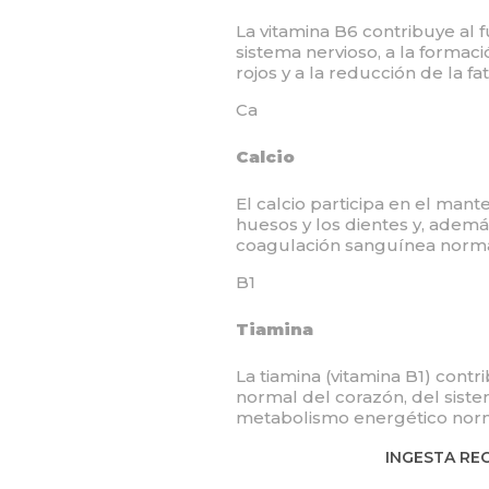
La vitamina B6 contribuye al
sistema nervioso, a la formac
rojos y a la reducción de la fat
Ca
Calcio
El calcio participa en el mant
huesos y los dientes y, ademá
coagulación sanguínea norma
B1
Tiamina
La tiamina (vitamina B1) cont
normal del corazón, del siste
metabolismo energético nor
INGESTA R