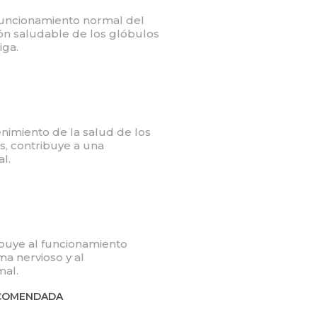
 funcionamiento normal del
ión saludable de los glóbulos
iga.
enimiento de la salud de los
s, contribuye a una
l.
ribuye al funcionamiento
ma nervioso y al
mal.
ECOMENDADA