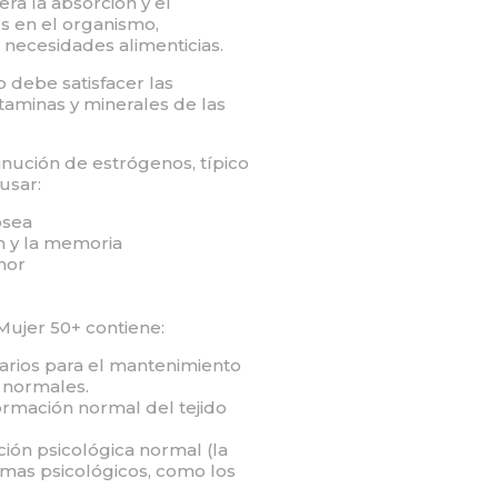
era la absorción y el
s en el organismo,
necesidades alimenticias.
o debe satisfacer las
taminas y minerales de las
nución de estrógenos, típico
usar:
ósea
n y la memoria
mor
ujer 50+ contiene:
sarios para el mantenimiento
 normales.
ormación normal del tejido
ción psicológica normal (la
omas psicológicos, como los