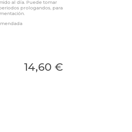
mido al día. Puede tomar
periodos prologandos, para
imentación.
ecomendada
14,60 €