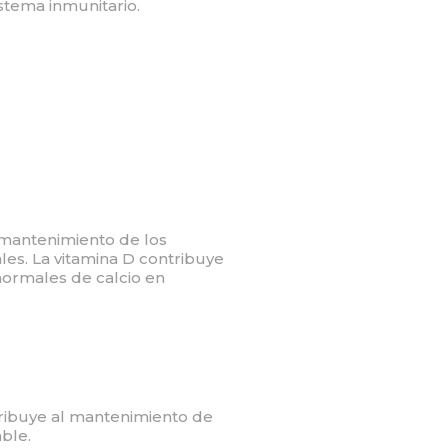
stema inmunitario.
l mantenimiento de los
es. La vitamina D contribuye
normales de calcio en
ntribuye al mantenimiento de
ble.