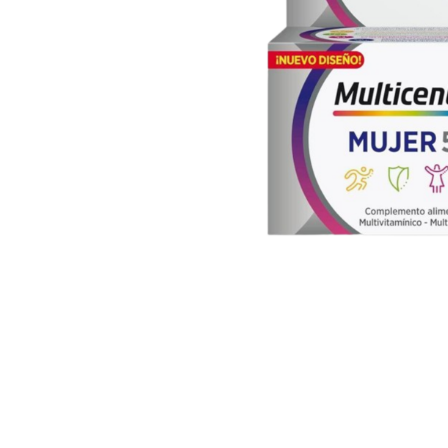
U
S
T
E
D
A
Q
U
Í