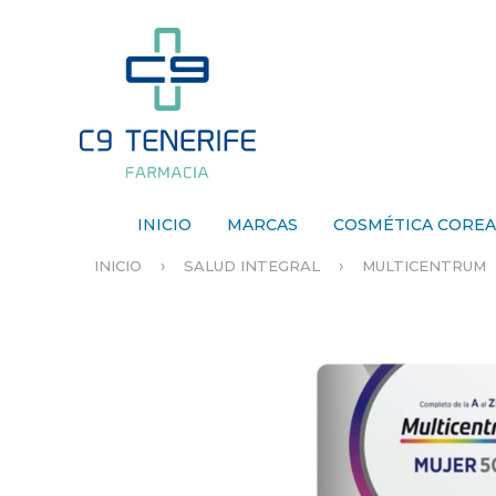
INICIO
MARCAS
COSMÉTICA CORE
›
›
INICIO
SALUD INTEGRAL
MULTICENTRUM
S
E
E
N
C
U
E
N
T
R
A