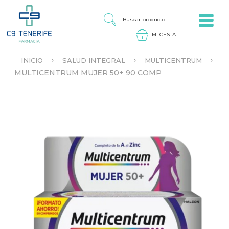
Jump to navigation
B
U
S
C
A
›
›
›
INICIO
SALUD INTEGRAL
MULTICENTRUM
R
S
MULTICENTRUM MUJER 50+ 90 COMP
P
E
R
E
O
N
D
C
U
U
C
E
T
N
O
T
R
A
U
S
T
E
D
A