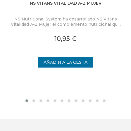
NS VITANS VITALIDAD A-Z MUJER
NS Nutritional System ha desarrollado NS Vitans
Ty
Vitalidad A-Z Mujer el complemento nutricional que
se adapta a las necesidades del público femenino.
s
10,95 €