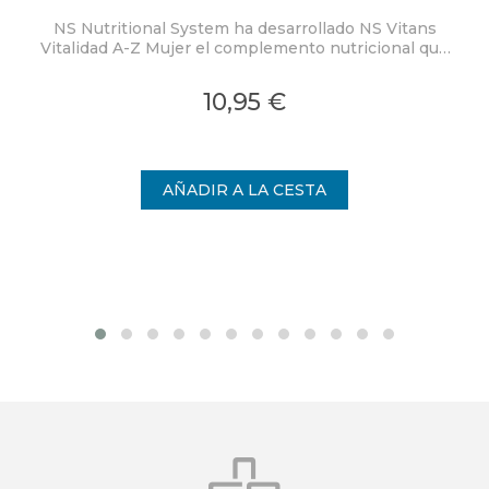
NS Nutritional System ha desarrollado NS Vitans
Ty
Vitalidad A-Z Mujer el complemento nutricional que
se adapta a las necesidades del público femenino.
s
10,95 €