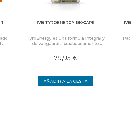
ER
IVB TYROENERGY 180CAPS
IV
lado
TyroEnergy es una fórmula integral y
Pac
l
de vanguardia, cuidadosamente
e
elaborada con ingredientes
ico
seleccionados como el selenio y el
79,95 €
yodo, que son esenciales para el buen
funcionamiento de la glándula tiroides.