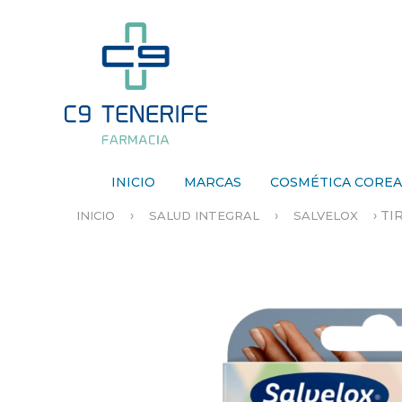
INICIO
MARCAS
COSMÉTICA CORE
›
›
›
TI
INICIO
SALUD INTEGRAL
SALVELOX
S
E
E
N
C
U
E
N
T
R
A