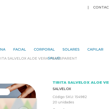
Jump to navigation
CONTAC
ANA
FACIAL
CORPORAL
SOLARES
CAPILAR
SALUD
RITA SALVELOX ALOE VERA TRANSPARENT
TIRITA SALVELOX ALOE V
SALVELOX
Código SKU:
154982
20 unidades