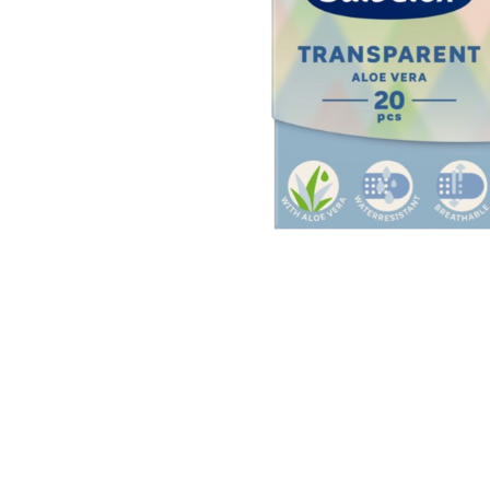
U
S
T
E
D
A
Q
U
Í