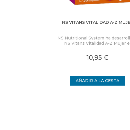
NS VITANS VITALIDAD A-Z MUJ
NS Nutritional System ha desarrol
NS Vitans Vitalidad A-Z Mujer e
complemento nutricional que s
adapta a las necesidades del públ
10,95 €
femenino.