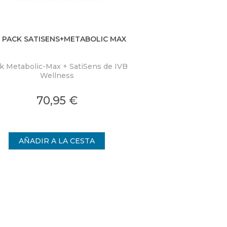
B PACK SATISENS+METABOLIC MAX
IVB PACK FEMMBA
M
k Metabolic-Max + SatiSens de IVB
¿Para qué si
Wellness
FemmeBalance y
70,95 €
66,