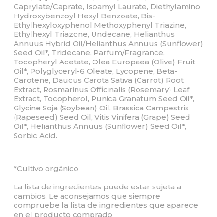
Caprylate/Caprate, Isoamyl Laurate, Diethylamino
Hydroxybenzoyl Hexyl Benzoate, Bis-
Ethylhexyloxyphenol Methoxyphenyl Triazine,
Ethylhexyl Triazone, Undecane, Helianthus
Annuus Hybrid Oil/Helianthus Annuus (Sunflower)
Seed Oil*, Tridecane, Parfum/Fragrance,
Tocopheryl Acetate, Olea Europaea (Olive) Fruit
Oil*, Polyglyceryl-6 Oleate, Lycopene, Beta-
Carotene, Daucus Carota Sativa (Carrot) Root
Extract, Rosmarinus Officinalis (Rosemary) Leaf
Extract, Tocopherol, Punica Granatum Seed Oil*,
Glycine Soja (Soybean) Oil, Brassica Campestris
(Rapeseed) Seed Oil, Vitis Vinifera (Grape) Seed
Oil*, Helianthus Annuus (Sunflower) Seed Oil*,
Sorbic Acid.
*Cultivo orgánico
La lista de ingredientes puede estar sujeta a
cambios. Le aconsejamos que siempre
compruebe la lista de ingredientes que aparece
en el producto comprado