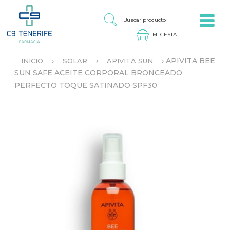
Jump to navigation
B
U
S
C
A
›
›
›
APIVITA BEE
INICIO
SOLAR
APIVITA SUN
R
S
SUN SAFE ACEITE CORPORAL BRONCEADO
P
E
R
PERFECTO TOQUE SATINADO SPF30
E
O
N
D
C
U
U
C
E
T
N
O
T
R
A
U
S
T
E
D
A