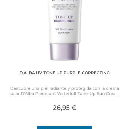
D,ALBA UV TONE UP PURPLE CORRECTING
BL
Descubre una piel radiante y protegida con la crema
P
solar D'Alba Piedmont Waterfull Tone-Up Sun Cream
Purple SPF50+ PA++++.
mi
26,95 €