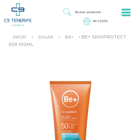
Jump to navigation
B
U
S
C
A
›
›
›
BE+ SKINPROTECT
INICIO
SOLAR
BE+
R
S
509 100ML
P
E
R
E
O
N
D
C
U
U
C
E
T
N
O
T
R
A
U
S
T
E
D
A