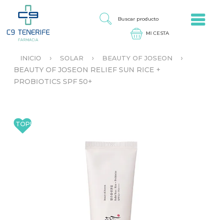
Jump to navigation
B
U
S
C
A
›
›
›
INICIO
SOLAR
BEAUTY OF JOSEON
R
S
BEAUTY OF JOSEON RELIEF SUN RICE +
P
E
R
PROBIOTICS SPF 50+
E
O
N
D
C
U
U
C
E
T
N
O
T
R
A
U
S
T
E
D
A