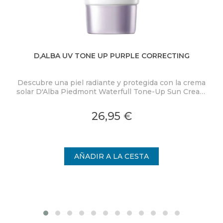
D,ALBA UV TONE UP PURPLE CORRECTING
BL
Descubre una piel radiante y protegida con la crema
P
solar D'Alba Piedmont Waterfull Tone-Up Sun Cream
Purple SPF50+ PA++++.
mi
26,95 €