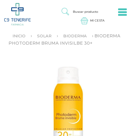
Jump to navigation
B
U
S
C
A
›
›
›
BIODERMA
INICIO
SOLAR
BIODERMA
R
S
PHOTODERM BRUMA INVISILBE 30+
P
E
R
E
O
N
D
C
U
U
C
E
T
N
O
T
R
A
U
S
T
E
D
A