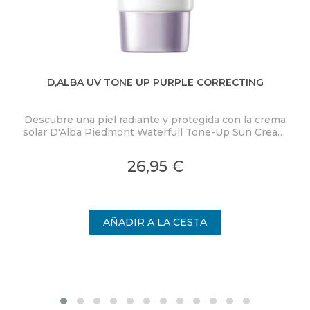
D,ALBA UV TONE UP PURPLE CORRECTING
BL
Descubre una piel radiante y protegida con la crema
P
solar D'Alba Piedmont Waterfull Tone-Up Sun Cream
Purple SPF50+ PA++++.
mi
26,95 €