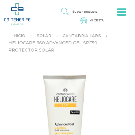
Jump to navigation
B
U
S
C
A
›
›
›
INICIO
SOLAR
CANTABRIA LABS
R
S
HELIOCARE 360 ADVANCED GEL SPF50
P
E
R
PROTECTOR SOLAR
E
O
N
D
C
U
U
C
E
T
N
O
T
R
A
U
S
T
E
D
A