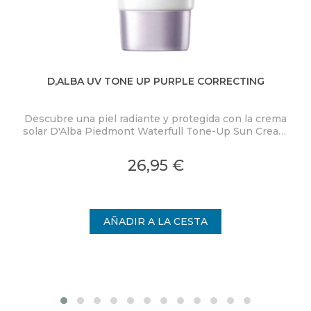
D,ALBA UV TONE UP PURPLE CORRECTING
BL
Descubre una piel radiante y protegida con la crema
P
solar D'Alba Piedmont Waterfull Tone-Up Sun Cream
Purple SPF50+ PA++++.
mi
26,95 €