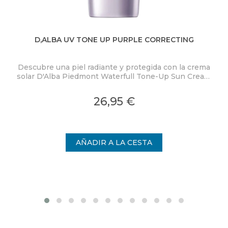
D,ALBA UV TONE UP PURPLE CORRECTING
BL
Descubre una piel radiante y protegida con la crema
P
solar D'Alba Piedmont Waterfull Tone-Up Sun Cream
Purple SPF50+ PA++++.
mi
26,95 €