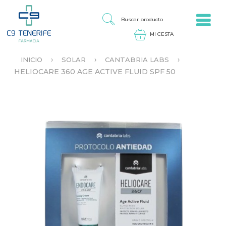
Jump to navigation
B
U
S
C
A
›
›
›
INICIO
SOLAR
CANTABRIA LABS
R
S
HELIOCARE 360 AGE ACTIVE FLUID SPF 50
P
E
R
E
O
N
D
C
U
U
C
E
T
N
O
T
R
A
U
S
T
E
D
A