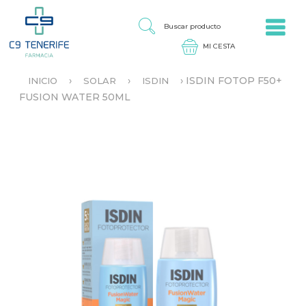
Jump to navigation
B
U
S
C
A
›
›
›
ISDIN FOTOP F50+
INICIO
SOLAR
ISDIN
R
S
FUSION WATER 50ML
P
E
R
E
O
N
D
C
U
U
C
E
T
N
O
T
R
A
U
S
T
E
D
A