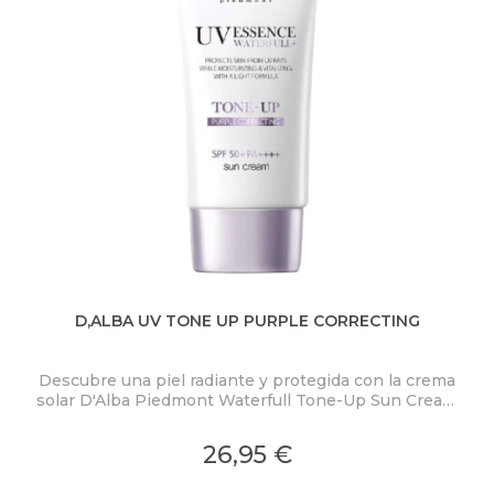
D,ALBA UV TONE UP PURPLE CORRECTING
BL
Descubre una piel radiante y protegida con la crema
P
solar D'Alba Piedmont Waterfull Tone-Up Sun Cream
Purple SPF50+ PA++++.
mi
26,95 €