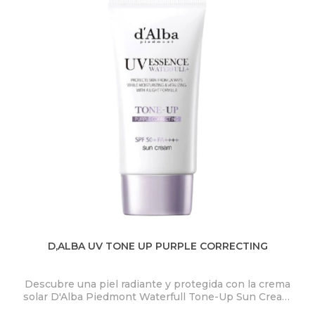
D,ALBA UV TONE UP PURPLE CORRECTING
BL
Descubre una piel radiante y protegida con la crema
P
solar D'Alba Piedmont Waterfull Tone-Up Sun Cream
Purple SPF50+ PA++++.
mi