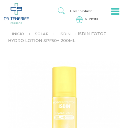
Jump to navigation
B
U
S
C
A
›
›
›
ISDIN FOTOP
INICIO
SOLAR
ISDIN
R
S
HYDRO LOTION SPF50+ 200ML
P
E
R
E
O
N
D
C
U
U
C
E
T
N
O
T
R
A
U
S
T
E
D
A