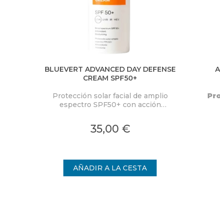
BLUEVERT ADVANCED DAY DEFENSE
A
CREAM SPF50+
Protección solar facial de amplio
Pro
espectro SPF50+ con acción
antioxidante e hidratante. Con filtros
ef
minerales. Protege frente a radiación
UVA
35,00 €
UVA, UVB, luz infrarroja y luz visible.
Envase de 50 ml.