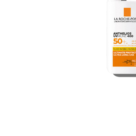
U
S
T
E
D
A
Q
U
Í