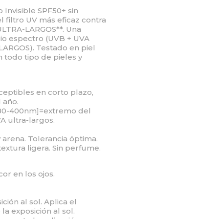
Invisible SPF50+ sin
filtro UV más eficaz contra
: ULTRA-LARGOS**. Una
io espectro (UVB + UVA
LARGOS). Testado en piel
n todo tipo de pieles y
eptibles en corto plazo,
 año.
380-400nm]=extremo del
 ultra-largos.
y arena. Tolerancia óptima.
 textura ligera. Sin perfume.
or en los ojos.
ción al sol. Aplica el
la exposición al sol.