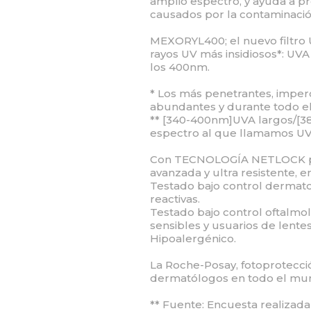
amplio espectro, y ayuda a p
causados por la contaminación 
MEXORYL400; el nuevo filtro 
rayos UV más insidiosos*: UV
los 400nm.
* Los más penetrantes, imperc
abundantes y durante todo el
** [340-400nm]UVA largos/[
espectro al que llamamos UVA
Con TECNOLOGÍA NETLOCK pa
avanzada y ultra resistente, en
Testado bajo control dermatol
reactivas.
Testado bajo control oftalmo
sensibles y usuarios de lente
Hipoalergénico.
La Roche-Posay, fotoprotecc
dermatólogos en todo el mu
** Fuente: Encuesta realizad