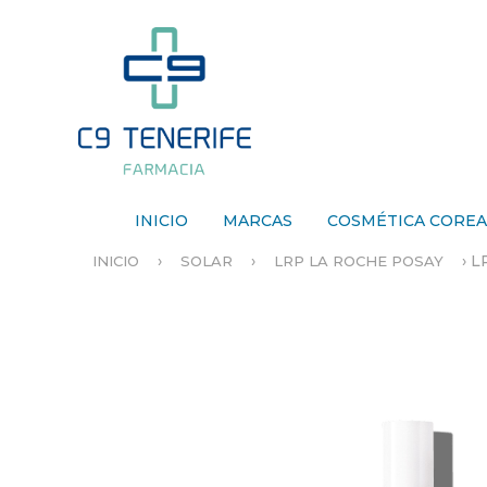
INICIO
MARCAS
COSMÉTICA CORE
›
›
›
L
INICIO
SOLAR
LRP LA ROCHE POSAY
S
E
E
N
C
U
E
N
T
R
A