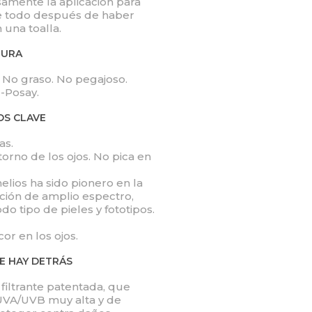
amente la aplicación para
e todo después de haber
una toalla.
TURA
e. No graso. No pegajoso.
-Posay.
OS CLAVE
as.
orno de los ojos. No pica en
lios ha sido pionero en la
cción de amplio espectro,
do tipo de pieles y fototipos.
or en los ojos.
UE HAY DETRÁS
iltrante patentada, que
UVA/UVB muy alta y de