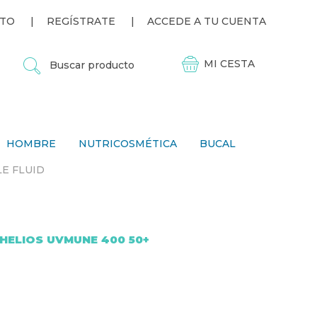
TO
REGÍSTRATE
ACCEDE A TU CUENTA
B
U
S
C
A
R
P
HOMBRE
NUTRICOSMÉTICA
BUCAL
R
O
LE FLUID
D
U
C
T
O
HELIOS UVMUNE 400 50+