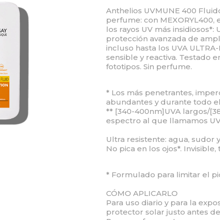
Anthelios UVMUNE 400 Fluido 
perfume: con MEXORYL400, el 
los rayos UV más insidiosos*
protección avanzada de ampl
incluso hasta los UVA ULTRA-
sensible y reactiva. Testado e
fototipos. Sin perfume.
* Los más penetrantes, imperc
abundantes y durante todo el
** [340-400nm]UVA largos/[
espectro al que llamamos UVA
Ultra resistente: agua, sudor 
No pica en los ojos*. Invisible,
* Formulado para limitar el pic
CÓMO APLICARLO
Para uso diario y para la exposi
protector solar justo antes de 