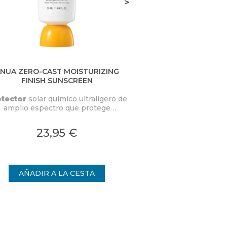
>
NUA ZERO-CAST MOISTURIZING
SKIN1004 CENT
FINISH SUNSCREEN
SOOTHING SUN MI
tector
solar químico ultraligero de
Centella Tea-Trica
amplio espectro que protege
SPF50+ PA++++ es 
icazmente la piel contra los rayos
definitivo para piel
/UVB sin dejar una película blanca.
de la reconocida m
23,95 €
30,