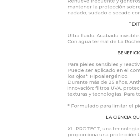
Renueve frecuente y generos
mantener la protección sobr
nadado, sudado o secado con 
TEX
Ultra fluido. Acabado invisibl
Con agua termal de La Roche
BENEFICI
Para pieles sensibles y reactiv
Puede ser aplicado en el cont
los ojos*. Hipoalergénico.
Durante más de 25 años, Anthe
innovación: filtros UVA, prote
texturas y tecnologías. Para to
* Formulado para limitar el pic
LA CIENCIA Q
XL-PROTECT, una tecnología f
proporciona una protección 