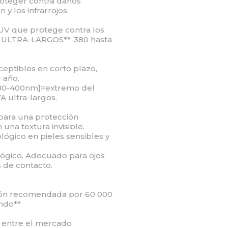
roteger contra daños
y los infrarrojos.
UV que protege contra los
A ULTRA-LARGOS**, 380 hasta
eptibles en corto plazo,
 año.
380-400nm]=extremo del
 ultra-largos.
ra una protección
 una textura invisible.
ógico en pieles sensibles y
lógico. Adecuado para ojos
s de contacto.
ión recomendada por 60 000
ndo**
a entre el mercado