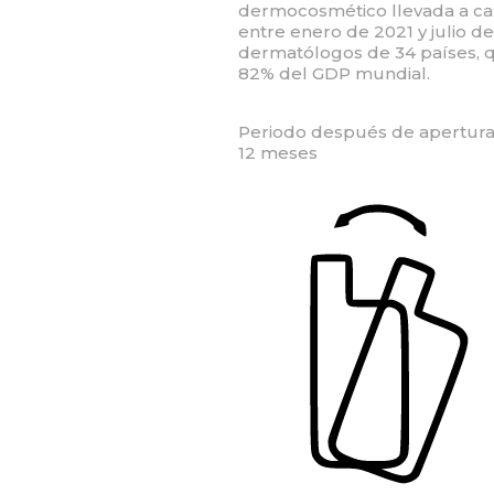
dermocosmético llevada a cab
entre enero de 2021 y julio de
dermatólogos de 34 países, 
82% del GDP mundial.
Periodo después de apertura
12 meses