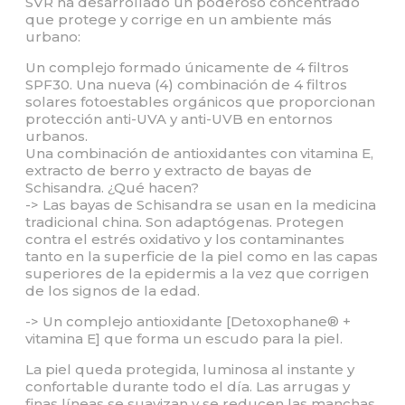
SVR ha desarrollado un poderoso concentrado
que protege y corrige en un ambiente más
urbano:
Un complejo formado únicamente de 4 filtros
SPF30. Una nueva (4) combinación de 4 filtros
solares fotoestables orgánicos que proporcionan
protección anti-UVA y anti-UVB en entornos
urbanos.
Una combinación de antioxidantes con vitamina E,
extracto de berro y extracto de bayas de
Schisandra. ¿Qué hacen?
-> Las bayas de Schisandra se usan en la medicina
tradicional china. Son adaptógenas. Protegen
contra el estrés oxidativo y los contaminantes
tanto en la superficie de la piel como en las capas
superiores de la epidermis a la vez que corrigen
de los signos de la edad.
-> Un complejo antioxidante [Detoxophane® +
vitamina E] que forma un escudo para la piel.
La piel queda protegida, luminosa al instante y
confortable durante todo el día. Las arrugas y
finas líneas se suavizan y se reducen las manchas