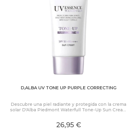
D,ALBA UV TONE UP PURPLE CORRECTING
BL
Descubre una piel radiante y protegida con la crema
P
solar D'Alba Piedmont Waterfull Tone-Up Sun Cream
Purple SPF50+ PA++++.
mi
26,95 €