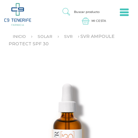
Jump to navigation
B
U
S
C
A
›
›
›
SVR AMPOULE
INICIO
SOLAR
SVR
R
S
PROTECT SPF 30
P
E
R
E
O
N
D
C
U
U
C
E
T
N
O
T
R
A
U
S
T
E
D
A