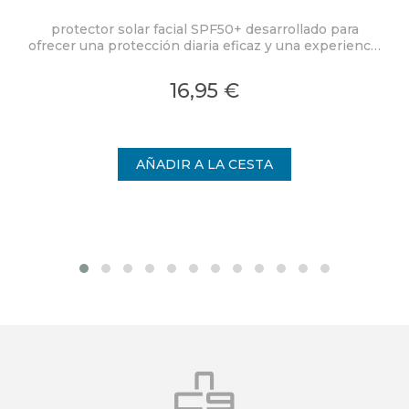
protector solar facial SPF50+ desarrollado para
P
ofrecer una protección diaria eficaz y una experiencia
de uso excepcional.
mi
16,95 €